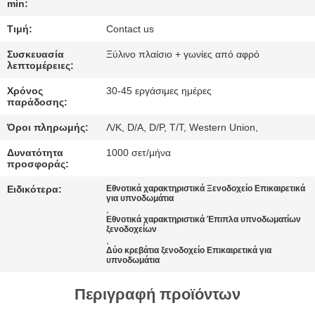
ΠΟΛΙΤΙΚΉ
min:
ΜΥΣΤΙΚΌΤΗΤΑΣ
Τιμή:
Contact us
Συσκευασία
Ξύλινο πλαίσιο + γωνίες από αφρό
λεπτομέρειες:
Χρόνος
30-45 εργάσιμες ημέρες
παράδοσης:
Όροι πληρωμής:
Λ/Κ, D/A, D/P, T/T, Western Union,
Δυνατότητα
1000 σετ/μήνα
προσφοράς:
Ειδικότερα:
Εθνοτικά χαρακτηριστικά Ξενοδοχείο Επικαιρετικά
για υπνοδωμάτια
,
Εθνοτικά χαρακτηριστικά Έπιπλα υπνοδωματίων
ξενοδοχείων
,
Δύο κρεβάτια ξενοδοχείο Επικαιρετικά για
υπνοδωμάτια
Περιγραφή προϊόντων