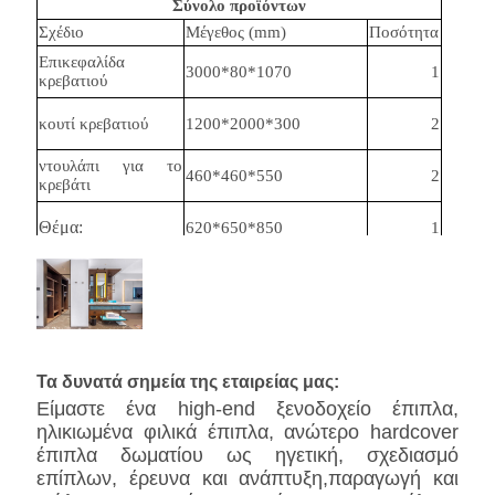
Σύνολο προϊόντων
Σχέδιο
Μέγεθος (mm)
Ποσότητα
Επικεφαλίδα
3000*80*1070
1
κρεβατιού
κουτί κρεβατιού
1200*2000*300
2
ντουλάπι για το
460*460*550
2
κρεβάτι
Θέμα:
620*650*850
1
γραφείο
Επικεφαλής
900*750
1
καναπέ
2950*900*680
1
Τα δυνατά σημεία της εταιρείας μας:
Είμαστε ένα high-end ξενοδοχείο έπιπλα,
ηλικιωμένα φιλικά έπιπλα, ανώτερο hardcover
έπιπλα δωματίου ως ηγετική, σχεδιασμό
επίπλων, έρευνα και ανάπτυξη,παραγωγή και