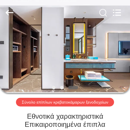
-
2026
ZENCO.
All
Rights
Reserved.
ΣΠΊΤΙ
ΠΡΟΪΌΝΤΑ
ΒΊΝΤΕΟ
ΕΜΦΆΝΙΣΗ
VR
Σύνολο επίπλων κρεβατοκάμαρων ξενοδοχείων
ΣΧΕΤΙΚΆ
Εθνοτικά χαρακτηριστικά
ΜΕ
Επικαιροποιημένα έπιπλα