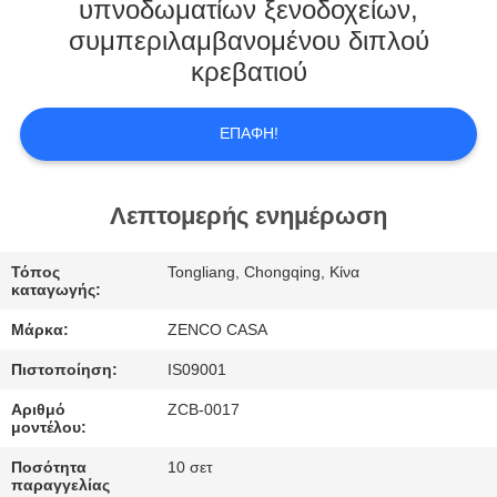
ΕΜΆΣ
υπνοδωματίων ξενοδοχείων,
συμπεριλαμβανομένου διπλού
κρεβατιού
ΕΠΙΣΚΕΨΉ
ΕΡΓΟΣΤΑΣΊΟΥ
ΕΠΑΦΉ!
ΈΛΕΓΧΟΣ
Λεπτομερής ενημέρωση
ΠΟΙΌΤΗΤΑΣ
Τόπος
Tongliang, Chongqing, Κίνα
ΖΗΤΉΣΤΕ
καταγωγής:
ΜΙΑ
Μάρκα:
ZENCO CASA
ΠΡΟΣΦΟΡΆ
Πιστοποίηση:
IS09001
Αριθμό
ZCB-0017
SITEMAP
μοντέλου:
Ποσότητα
10 σετ
παραγγελίας