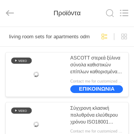
-
2025
ZENCO.
All
Προϊόντα
Rights
Reserved.
ΣΠΊΤΙ
living room sets for apartments odm
ΠΡΟΪΌΝΤΑ
ASCOTT στερεά ξύλινα
σύνολα καθιστικών
ΒΊΝΤΕΟ
επίπλων καθορισμένα
για το ODM
Contact me for customized MOQ:10
διαμερισμάτων
ΕΜΦΆΝΙΣΗ
ΕΠΙΚΟΙΝΩΝΙΑ
VR
Σύγχρονη κλασική
ΣΧΕΤΙΚΆ
πολυθρόνα ελεύθερου
χρόνου ISO18001
ΜΕ
ISO14001 για τον
Contact me for customized MOQ:10