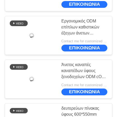
ΕΜΆΣ
κλασσικό ODM
ΕΠΙΚΟΙΝΩΝΙΑ
καθιστικών
ΕΠΙΣΚΕΨΉ
Εργονομικός ODM
ΕΡΓΟΣΤΑΣΊΟΥ
επίπλων καθιστικών
έξοχων άνετων
τμηματικών καναπέδων
ΈΛΕΓΧΟΣ
Contact me for customized MOQ:10
αφρού υψηλής
ΕΠΙΚΟΙΝΩΝΙΑ
ΠΟΙΌΤΗΤΑΣ
πυκνότητας
Άνετος καναπές
ΖΗΤΉΣΤΕ
καναπέδων ύφους
ΜΙΑ
ξενοδοχείων ODM cOem
για το καθιστικό
ΠΡΟΣΦΟΡΆ
Contact me for customized MOQ:10
230*98*90cm
ΕΠΙΚΟΙΝΩΝΙΑ
SITEMAP
δευτερεύων πίνακας
ύφους 600*550mm