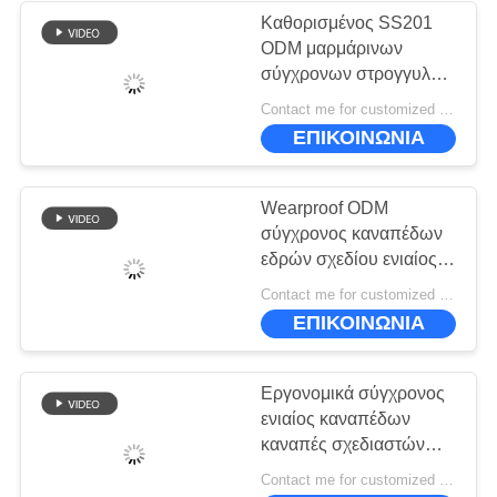
Καθορισμένος SS201
ODM μαρμάρινων
σύγχρονων στρογγυλών
τραπεζάκι σαλονιού
Contact me for customized MOQ:10
ξενοδοχείων
ΕΠΙΚΟΙΝΩΝΙΑ
κρεβατοκάμαρων
επίπλων
Wearproof ODM
σύγχρονος καναπέδων
εδρών σχεδίου ενιαίος
αφρός Densily
Contact me for customized MOQ:10
προσώπων υψηλός
ΕΠΙΚΟΙΝΩΝΙΑ
Εργονομικά σύγχρονος
ενιαίος καναπέδων
καναπές σχεδιαστών
Seater ODM ενιαίος
Contact me for customized MOQ:10