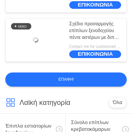
ΕΜΆΣ
ΕΠΙΚΟΙΝΩΝΙΑ
ΕΠΙΣΚΕΨΉ
Σχέδιο προσαρμογής
ΕΡΓΟΣΤΑΣΊΟΥ
επίπλων ξενοδοχείου
πέντε αστέρων με διπλό
δωμάτιο με ξεχωριστό
ΈΛΕΓΧΟΣ
Contact me for customized MOQ:10
στυλ
ΕΠΙΚΟΙΝΩΝΙΑ
ΠΟΙΌΤΗΤΑΣ
ΖΗΤΉΣΤΕ
ΕΠΑΦΉ!
ΜΙΑ
ΠΡΟΣΦΟΡΆ
Λαϊκή κατηγορία
Όλα
SITEMAP
Σύνολο επίπλων
Έπιπλα εστιατορίων
κρεβατοκάμαρων