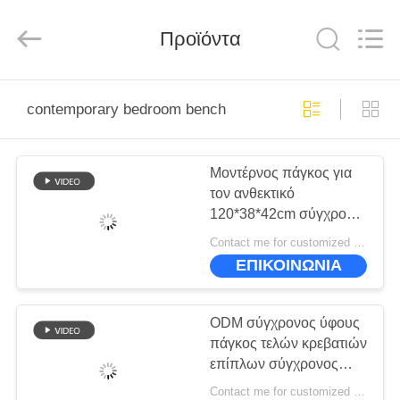
-
2026
ZENCO.
All
Προϊόντα
Rights
Reserved.
ΣΠΊΤΙ
contemporary bedroom bench
ΠΡΟΪΌΝΤΑ
Μοντέρνος πάγκος για
τον ανθεκτικό
ΒΊΝΤΕΟ
120*38*42cm σύγχρονο
πάγκο κρεβατοκάμαρων
Contact me for customized MOQ:10
λεκέδων καθιστικών
ΕΜΦΆΝΙΣΗ
ΕΠΙΚΟΙΝΩΝΙΑ
VR
ODM σύγχρονος ύφους
ΣΧΕΤΙΚΆ
πάγκος τελών κρεβατιών
επίπλων σύγχρονος
ΜΕ
σύγχρονος Rustproof
Contact me for customized MOQ:10