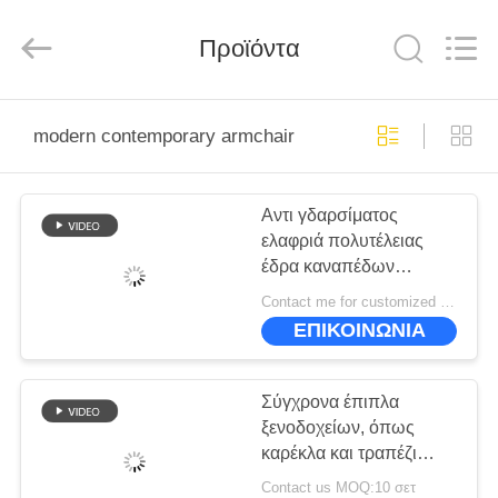
-
2026
ZENCO.
All
Προϊόντα
Rights
Reserved.
ΣΠΊΤΙ
modern contemporary armchair
ΠΡΟΪΌΝΤΑ
Αντι γδαρσίματος
ελαφριά πολυτέλειας
ΒΊΝΤΕΟ
έδρα καναπέδων
ξενοδοχείων επίπλων
Contact me for customized MOQ:10
σύγχρονη σύγχρονη
ΕΜΦΆΝΙΣΗ
ΕΠΙΚΟΙΝΩΝΙΑ
που προσαρμόζεται
VR
Σύγχρονα έπιπλα
ΣΧΕΤΙΚΆ
ξενοδοχείων, όπως
καρέκλα και τραπέζι
ΜΕ
καφέ
Contact us MOQ:10 σετ