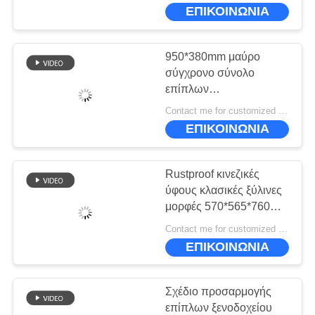
ΕΜΆΣ
ΕΠΙΚΟΙΝΩΝΙΑ
ΕΠΙΣΚΕΨΉ
950*380mm μαύρο
ΕΡΓΟΣΤΑΣΊΟΥ
σύγχρονο σύνολο
επίπλων
κρεβατοκάμαρων
ΈΛΕΓΧΟΣ
Contact me for customized MOQ:10
ξενοδοχείων τραπεζάκι
ΕΠΙΚΟΙΝΩΝΙΑ
ΠΟΙΌΤΗΤΑΣ
σαλονιού Rustproof
Rustproof κινεζικές
ΖΗΤΉΣΤΕ
ύφους κλασικές ξύλινες
ΜΙΑ
μορφές 570*565*760mm
πολυθρόνων εδρών
ΠΡΟΣΦΟΡΆ
Contact me for customized MOQ:10
κλασικές
ΕΠΙΚΟΙΝΩΝΙΑ
SITEMAP
Σχέδιο προσαρμογής
επίπλων ξενοδοχείου