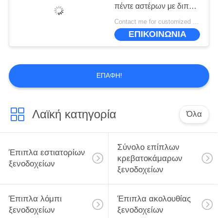
ΠΟΛΙΤΙΚΉ
πέντε αστέρων με διπλό
ΜΥΣΤΙΚΌΤΗΤΑΣ
δωμάτιο με ξεχωριστό
Contact me for customized MOQ:10
στυλ
ΕΠΙΚΟΙΝΩΝΙΑ
ΕΠΑΦΉ!
Λαϊκή κατηγορία
Όλα
Σύνολο επίπλων
Έπιπλα εστιατορίων
κρεβατοκάμαρων
ξενοδοχείων
ξενοδοχείων
Έπιπλα λόμπι
Έπιπλα ακολουθίας
ξενοδοχείων
ξενοδοχείων