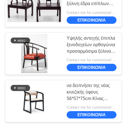
ΠΟΛΙΤΙΚΉ
ξύλινη έδρα επίπλων
ΜΥΣΤΙΚΌΤΗΤΑΣ
ύφους
Contact me for customized MOQ:10
9
ΕΠΙΚΟΙΝΩΝΙΑ
Έπιπλα Executive
Υψηλής αντοχής έπιπλα
Lounge
ξενοδοχείων ορθογώνια
προσαρμόσιμα ξύλινα
υλικά
Contact me for customized MOQ:10
ΕΠΙΚΟΙΝΩΝΙΑ
20
να δειπνήσει της νέας
Ευρωπαϊκά έπιπλα
κινεζικής ύφους
56*57*75cm Κίνας
ύφους
επίπλων σύγχρονος
Contact me for customized MOQ:10
ODM εδρών
ΕΠΙΚΟΙΝΩΝΙΑ