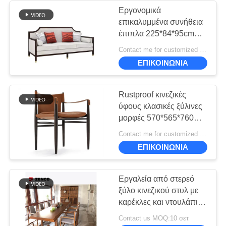
Εργονομικά
επικαλυμμένα συνήθεια
48
έπιπλα 225*84*95cm
Σύγχρονα έπιπλα
ύφους καναπέδων νέα
Contact me for customized MOQ:10
κινεζικά
ύφους
ΕΠΙΚΟΙΝΩΝΙΑ
Rustproof κινεζικές
ύφους κλασικές ξύλινες
μορφές 570*565*760mm
πολυθρόνων εδρών
21
Contact me for customized MOQ:10
κλασικές
ΕΠΙΚΟΙΝΩΝΙΑ
Έπιπλα κινέζικου
στυλ
Εργαλεία από στερεό
ξύλο κινεζικού στυλ με
καρέκλες και ντουλάπια
για το τραπέζι του
Contact us MOQ:10 σετ
τσαγιού