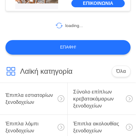
ΕΠΙΚΟΙΝΩΝΙΑ
31
Ελαφριά έπιπλα
loading...
πολυτέλειας
ΕΠΑΦΉ!
Λαϊκή κατηγορία
Όλα
28
Έπιπλα δωματίων
Σύνολο επίπλων
Έπιπλα εστιατορίων
συνεδριάσεων
κρεβατοκάμαρων
ξενοδοχείων
ξενοδοχείων
ξενοδοχείων
Έπιπλα λόμπι
Έπιπλα ακολουθίας
ξενοδοχείων
ξενοδοχείων