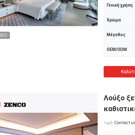
Γενική χρήση
Χρώμα
Μέγεθος
DEO
OEM/ODM
Καλύτ
Λούξο ξε
καθιστικ
τιμή:
Contact u