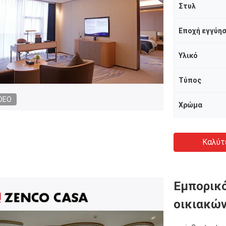
Στυλ
Εποχή εγγύη
Υλικό
Τύπος
DEO
Χρώμα
Καλύτ
Εμπορικό
οικιακών