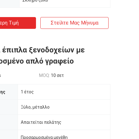
Σκληρό ξύλο
ερη Τιμή
Στείλτε Μας Μήνυμα
 έπιπλα ξενοδοχείων με
οσμένο απλό γραφείο
s
MOQ:
10 σετ
σης
1 έτος
Ξύλο, μέταλλο
Απαιτείται πελάτης
Προσαρμοσμένα μεγέθη