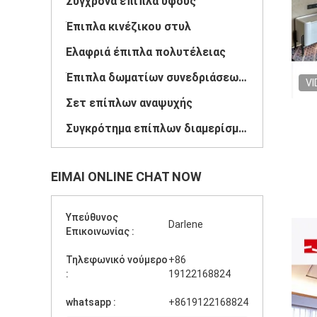
Σύγχρονα έπιπλα ύφους
Έπιπλα κινέζικου στυλ
Ελαφριά έπιπλα πολυτέλειας
Έπιπλα δωματίων συνεδριάσεων ξενοδοχείων
VI
Σετ επίπλων αναψυχής
Συγκρότημα επίπλων διαμερίσματος
ΕΊΜΑΙ ONLINE CHAT NOW
Υπεύθυνος
Darlene
Επικοινωνίας :
Τηλεφωνικό νούμερο
+86
:
19122168824
whatsapp :
+8619122168824