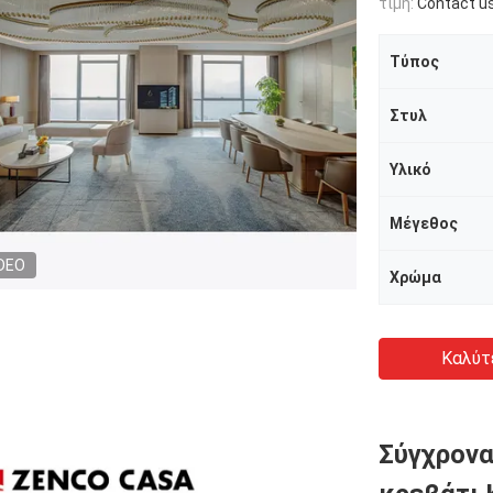
τιμή:
Contact u
Τύπος
Στυλ
Υλικό
Μέγεθος
DEO
Χρώμα
Καλύτ
Σύγχρονα