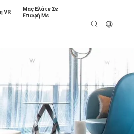
Μας Ελάτε Σε
η VR
Επαφή Με