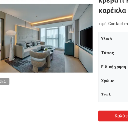
κρεβάτι 
καρέκλα 
τιμή:
Contact me
Υλικό
Τύπος
Ειδική χρήση
Χρώμα
DEO
Στυλ
Καλύτ