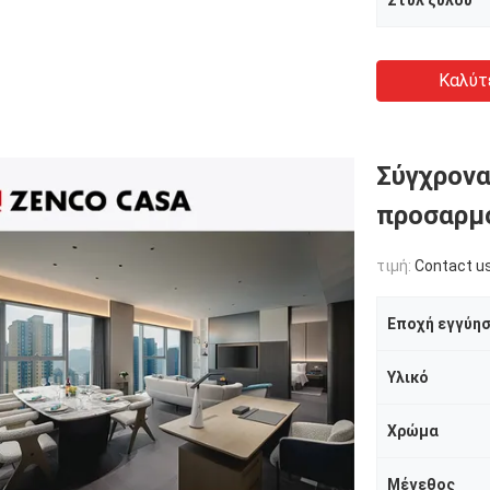
Στυλ ξύλου
Καλύτ
Σύγχρονα
προσαρμ
τιμή:
Contact u
Εποχή εγγύη
Υλικό
Χρώμα
Μέγεθος