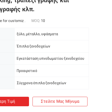
King, τραπέζι γραφής και
γραφής κλπ.
 for customized
MOQ:
10
ξύλο, μέταλλο, υφάσματα
Έπιπλα ξενοδοχείων
Εγκατάσταση υπνοδωματίου ξενοδοχείου
Προαιρετικό
Σύγχρονα έπιπλα ξενοδοχείων
ερη Τιμή
Στείλτε Μας Μήνυμα