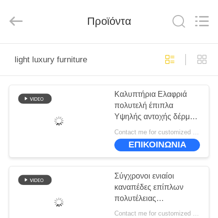
-
2026
ZENCO.
All
Προϊόντα
Rights
Reserved.
ΣΠΊΤΙ
light luxury furniture
ΠΡΟΪΌΝΤΑ
Καλυπτήρια Ελαφριά
πολυτελή έπιπλα
ΒΊΝΤΕΟ
Υψηλής αντοχής δέρμα
με ματ φινίρισμα
Contact me for customized MOQ:10
ΕΜΦΆΝΙΣΗ
ΕΠΙΚΟΙΝΩΝΙΑ
VR
Σύγχρονοι ενιαίοι
ΣΧΕΤΙΚΆ
καναπέδες επίπλων
πολυτέλειας
ΜΕ
αναζωογόνησης
Contact me for customized MOQ:10