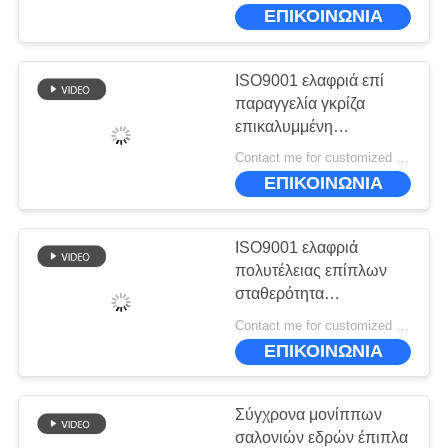
ΕΜΆΣ
ελαφριοί για το πέντε
ΕΠΙΚΟΙΝΩΝΙΑ
αστέρων ξενοδοχείο
ΕΠΙΣΚΕΨΉ
ISO9001 ελαφριά επί
ΕΡΓΟΣΤΑΣΊΟΥ
παραγγελία γκρίζα
επικαλυμμένη
πολυθρόνα επίπλων
ΈΛΕΓΧΟΣ
Contact me for customized MOQ:10
πολυτέλειας μοντέρνη
ΕΠΙΚΟΙΝΩΝΙΑ
ΠΟΙΌΤΗΤΑΣ
ISO9001 ελαφριά
ΖΗΤΉΣΤΕ
πολυτέλειας επίπλων
ΜΙΑ
σταθερότητα
πολυθρόνων ελεύθερου
ΠΡΟΣΦΟΡΆ
Contact me for customized MOQ:10
χρόνου σύγχρονη γκρίζα
ΕΠΙΚΟΙΝΩΝΙΑ
SITEMAP
Σύγχρονα μονίππων
σαλονιών εδρών έπιπλα