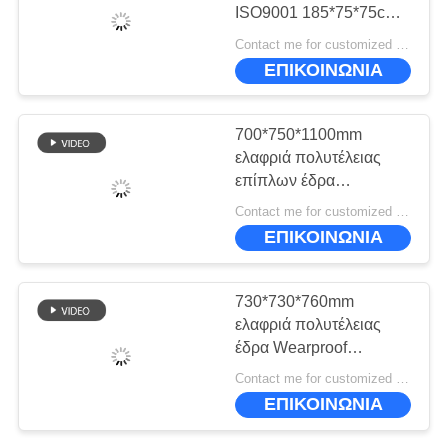
ΠΟΛΙΤΙΚΉ
ISO9001 185*75*75cm
ΜΥΣΤΙΚΌΤΗΤΑΣ
πολυτέλειας Eco
Contact me for customized MOQ:10
ελαφριά
ΕΠΙΚΟΙΝΩΝΙΑ
700*750*1100mm
ελαφριά πολυτέλειας
επίπλων έδρα
καναπέδων ελεύθερου
Contact me for customized MOQ:10
χρόνου μακροζωίας
ΕΠΙΚΟΙΝΩΝΙΑ
σκανδιναβική
730*730*760mm
ελαφριά πολυτέλειας
έδρα Wearproof
καναπέδων δέρματος
Contact me for customized MOQ:10
επίπλων σύγχρονη
ΕΠΙΚΟΙΝΩΝΙΑ