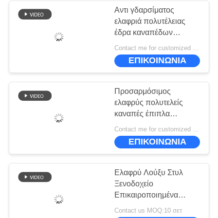
Αντι γδαρσίματος
ελαφριά πολυτέλειας
έδρα καναπέδων
ξενοδοχείων επίπλων
Contact me for customized MOQ:10
σύγχρονη σύγχρονη
ΕΠΙΚΟΙΝΩΝΙΑ
που προσαρμόζεται
Προσαρμόσιμος
ελαφρύς πολυτελείς
καναπές έπιπλα
ορθογώνιο
Contact me for customized MOQ:10
ΕΠΙΚΟΙΝΩΝΙΑ
Ελαφρύ Λούξυ Στυλ
Ξενοδοχείο
Επικαιροποιημένα
έπιπλα
Contact us MOQ:10 σετ