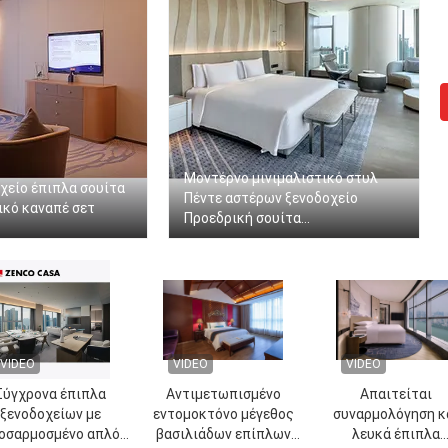
Μοντέρνο μινιμαλιστικό στυλ
χείο έπιπλα σουίτα
Πέντε αστέρων ξενοδοχείο
ικό καναπέ σετ
Προεδρική σουίτα
Επικαιροποίητα σετ
VIDEO
VIDEO
VIDEO
Σύγχρονα έπιπλα
Αντιμετωπισμένο
Απαιτείται
ξενοδοχείων με
εντομοκτόνο μέγεθος
συναρμολόγηση κ
οσαρμοσμένο απλό
βασιλιάδων επίπλων
λευκά έπιπλα