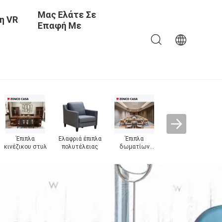
Μας Ελάτε Σε
η VR
Επαφή Με
Έπιπλα
εστιατορίων
ξενοδοχείων
κρε
ξε