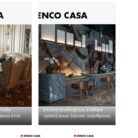
πιπλο
Έπιπλα ξενοδοχείων, σταθερά
αϊκού στυλ
τραπέζια και ξύλινες πολυθρόνες