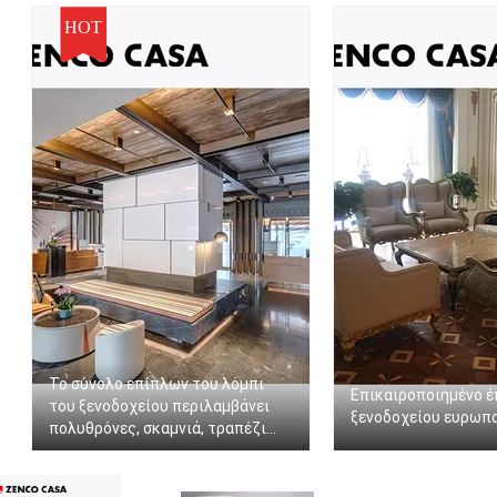
HOT
Το σύνολο επίπλων του λόμπι
Επικαιροποιημένο έ
του ξενοδοχείου περιλαμβάνει
ξενοδοχείου ευρωπ
πολυθρόνες, σκαμνιά, τραπέζι
καφέ, καναπέ, μαξιλάρια