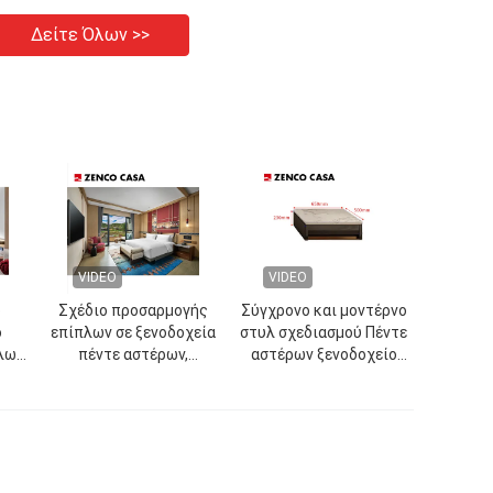
Δείτε Όλων >>
VIDEO
VIDEO
ό
Σχέδιο προσαρμογής
Σύγχρονο και μοντέρνο
ο
επίπλων σε ξενοδοχεία
στυλ σχεδιασμού Πέντε
λων
πέντε αστέρων,
αστέρων ξενοδοχείο
είων
παρέχοντας
Επιχειρηματικό Δίδυμο
εξατομικευμένες
κρεβατοκάμαρα
υπηρεσίες προσαρμογής
Επικαιροποίητα