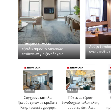
Εμπορικό εμπόριο
Λούξο ξενοδο
εξειδικευμένων οικιακών
άνετο καθιστ
επιθέσεων για ξενοδοχεία
VIDEO
VIDEO
Σύγχρονα έπιπλα
Πέντε αστέρων
ξενοδοχείων με κρεβάτι
ξενοδοχείο πολυτελείς
King, τραπέζι γραφής
σουίτες έπιπλα,
πρ