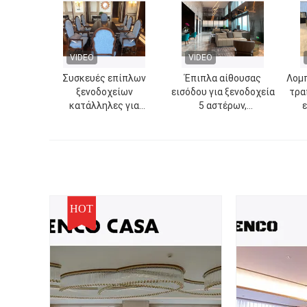
VIDEO
VIDEO
Συσκευές επίπλων
Έπιπλα αίθουσας
Λομπ
ξενοδοχείων
εισόδου για ξενοδοχεία
τρα
κατάλληλες για
5 αστέρων,
δωμάτια συνεδριάσεων
συμπεριλαμβανομένων
ή σουίτες ξενοδοχείων
καναπέδων, πολυθρόνων
8
και τραπεζιών καφέ
HOT