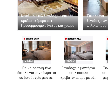
Κινέζικο στυλ ξενοδοχείο έπιπλα
Έπιπλα για 
κρεβατοκάμαρα σετ
ξενοδοχείων 
Προσαρμόσιμο μέγεθος και χρώμα
φιλικά προς 
VIDEO
VIDEO
Επικαιροποιημένα
Ξενοδοχείο μοντέρνο
Ξε
έπιπλα για υπνοδωμάτια
στυλ έπιπλα
στυ
σε ξενοδοχεία με στυλ
κρεβατοκάμαρα με δύο
με
Morden
κρεβάτια Μεγέθος 1500
* 2000mm