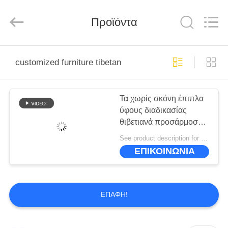
-
2026
ZENCO.
All
Προϊόντα
Rights
Reserved.
ΣΠΊΤΙ
customized furniture tibetan
ΠΡΟΪΌΝΤΑ
Τα χωρίς σκόνη έπιπλα
ύφους διαδικασίας
ΒΊΝΤΕΟ
θιβετιανά προσάρμοσαν
το υψηλό επίπεδο
See product description for price MOQ:10
ΕΜΦΆΝΙΣΗ
ΕΠΙΚΟΙΝΩΝΙΑ
VR
ΣΧΕΤΙΚΆ
ΕΠΑΦΉ!
ΜΕ