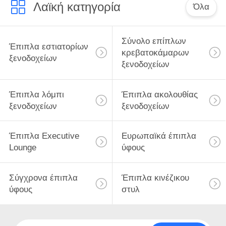
ΕΜΆΣ
Λαϊκή κατηγορία
Όλα
ΕΠΙΣΚΕΨΉ
Σύνολο επίπλων
Έπιπλα εστιατορίων
ΕΡΓΟΣΤΑΣΊΟΥ
κρεβατοκάμαρων
ξενοδοχείων
ξενοδοχείων
ΈΛΕΓΧΟΣ
Έπιπλα λόμπι
Έπιπλα ακολουθίας
ΠΟΙΌΤΗΤΑΣ
ξενοδοχείων
ξενοδοχείων
ΖΗΤΉΣΤΕ
Έπιπλα Executive
Ευρωπαϊκά έπιπλα
ΜΙΑ
Lounge
ύφους
ΠΡΟΣΦΟΡΆ
Σύγχρονα έπιπλα
Έπιπλα κινέζικου
ύφους
στυλ
SITEMAP