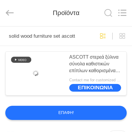
-
2026
ZENCO.
All
Προϊόντα
Rights
Reserved.
ΣΠΊΤΙ
solid wood furniture set ascott
ΠΡΟΪΌΝΤΑ
ASCOTT στερεά ξύλινα
σύνολα καθιστικών
ΒΊΝΤΕΟ
επίπλων καθορισμένα
για το ODM
Contact me for customized MOQ:10
διαμερισμάτων
ΕΜΦΆΝΙΣΗ
ΕΠΙΚΟΙΝΩΝΙΑ
VR
ΣΧΕΤΙΚΆ
ΕΠΑΦΉ!
ΜΕ