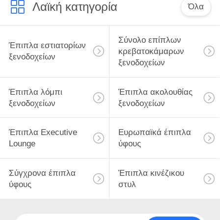
ΕΜΆΣ
Λαϊκή κατηγορία
Όλα
ΕΠΙΣΚΕΨΉ
Σύνολο επίπλων
Έπιπλα εστιατορίων
ΕΡΓΟΣΤΑΣΊΟΥ
κρεβατοκάμαρων
ξενοδοχείων
ξενοδοχείων
ΈΛΕΓΧΟΣ
Έπιπλα λόμπι
Έπιπλα ακολουθίας
ΠΟΙΌΤΗΤΑΣ
ξενοδοχείων
ξενοδοχείων
ΖΗΤΉΣΤΕ
Έπιπλα Executive
Ευρωπαϊκά έπιπλα
ΜΙΑ
Lounge
ύφους
ΠΡΟΣΦΟΡΆ
Σύγχρονα έπιπλα
Έπιπλα κινέζικου
ύφους
στυλ
SITEMAP