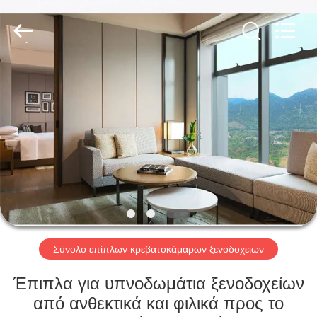
-
2026
ZENCO.
All
Rights
Reserved.
ΣΠΊΤΙ
ΠΡΟΪΌΝΤΑ
ΒΊΝΤΕΟ
ΕΜΦΆΝΙΣΗ
VR
Σύνολο επίπλων κρεβατοκάμαρων ξενοδοχείων
ΣΧΕΤΙΚΆ
Έπιπλα για υπνοδωμάτια ξενοδοχείων
ΜΕ
από ανθεκτικά και φιλικά προς το