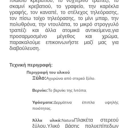
πλαίσιο κρεβατιού, το νυχτερινό τραπέζι, το
σκαμνί κρεβατιού, το γραφείο, την καρέκλα
γραφής, τον καναπέ, το στέλεχος τηλεόρασης,
τον πίσω τοίχο τηλεόρασης, το μίνι μπαρ, την
πολυθρόνα, την ντουλάπα, το μικρό στρογγυλό
τραπέζι και άλλα ατομικά αντικείμενα,για
προσαρμοσμένο μέγεθος και χρώμα,
παρακαλούμε επικοινωνήστε μαζί μας για
διαβούλευση.
Τεχνική περιγραφή:
Περιγραφή του υλικού
Ξύλο:
Αχυρώνα από στερεό ξύλο.
Βερνίκι:
Το βερνίκι της Ιντόπα.
Υφάσματα:
Δερμάτινα έπιπλα υψηλής
ποιότητας.
Πλακέτα στερεού
Άλλα υλικά:
Natura
ξύλου,Υλικό βάσης πολυεπίπεδων