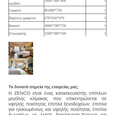
1800*500*400
1
κρεβάτι
Φ
Γραφείο
1000*750
1
Καρέκλα γραφείου
670*650*970
1
Καναπέ
3000*700*750
1
Επικεφαλής
3500*300*100
1
Το τηλεοπτικό φόντο
1500*150*2600
1
Ντουλάπα
1800*600*2600
1
Μίνι μπαρ
1200*600*850
1
Καρέκλα αναψυχής
790*850*830
1
Μικρή στρογγυλή
Φ400*450
1
τραπέζι
Τα δυνατά σημεία της εταιρείας μας:
Η ZENCO είναι ένας κατασκευαστής επίπλων
μεγάλης κλίμακας που επικεντρώνεται σε
υψηλής ποιότητας έπιπλα ξενοδοχείων, έπιπλα
για ηλικιωμένους και υψηλής ποιότητας έπιπλα
δωματίων με λεπτή διακόσμηση.Έρευνα και