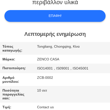
ΕΜΆΣ
περιβάλλον υλικά
ΕΠΙΣΚΕΨΉ
ΕΠΑΦΉ!
ΕΡΓΟΣΤΑΣΊΟΥ
Λεπτομερής ενημέρωση
ΈΛΕΓΧΟΣ
Τόπος
Tongliang, Chongqing, Κίνα
ΠΟΙΌΤΗΤΑΣ
καταγωγής:
Μάρκα:
ZENCO CASA
ΖΗΤΉΣΤΕ
Πιστοποίηση:
ISO14001，IS09001，ISO45001
ΜΙΑ
Αριθμό
ZCB-0002
ΠΡΟΣΦΟΡΆ
μοντέλου:
Ποσότητα
10 σετ
SITEMAP
παραγγελίας
min:
Τιμή:
Contact us