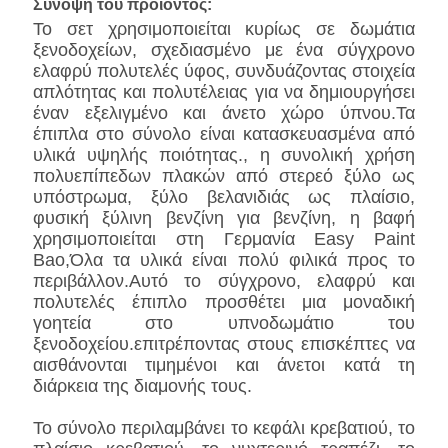
Σύνοψη του προϊόντος:
Το σετ χρησιμοποιείται κυρίως σε δωμάτια
ξενοδοχείων, σχεδιασμένο με ένα σύγχρονο
ελαφρύ πολυτελές ύφος, συνδυάζοντας στοιχεία
απλότητας και πολυτέλειας για να δημιουργήσει
έναν εξελιγμένο και άνετο χώρο ύπνου.Τα
έπιπλα στο σύνολο είναι κατασκευασμένα από
υλικά υψηλής ποιότητας., η συνολική χρήση
πολυεπίπεδων πλακών από στερεό ξύλο ως
υπόστρωμα, ξύλο βελανιδιάς ως πλαίσιο,
φυσική ξύλινη βενζίνη για βενζίνη, η βαφή
χρησιμοποιείται στη Γερμανία Easy Paint
Bao,Όλα τα υλικά είναι πολύ φιλικά προς το
περιβάλλον.Αυτό το σύγχρονο, ελαφρύ και
πολυτελές έπιπλο προσθέτει μια μοναδική
γοητεία στο υπνοδωμάτιο του
ξενοδοχείου.επιτρέποντας στους επισκέπτες να
αισθάνονται τιμημένοι και άνετοι κατά τη
διάρκεια της διαμονής τους.
Το σύνολο περιλαμβάνει το κεφάλι κρεβατιού, το