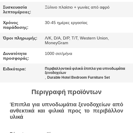
ΠΟΛΙΤΙΚΉ
Συσκευασία
Ξύλινο πλαίσιο + γωνίες από αφρό
ΜΥΣΤΙΚΌΤΗΤΑΣ
λεπτομέρειες:
Χρόνος
30-45 ημέρες εργασίας
παράδοσης:
Όροι πληρωμής:
Λ/Κ, D/A, D/P, T/T, Western Union,
MoneyGram
Δυνατότητα
1000 σετ/μήνα
προσφοράς:
Ειδικότερα:
Περιβαλλοντικά φιλικά έπιπλα για υπνοδωμάτια
ξενοδοχείων
,
Durable Hotel Bedroom Furniture Set
Περιγραφή προϊόντων
Έπιπλα για υπνοδωμάτια ξενοδοχείων από
ανθεκτικά και φιλικά προς το περιβάλλον
υλικά