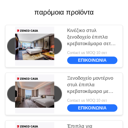
παρόμοια προϊόντα
Κινέζικο στυλ
ξενοδοχείο έπιπλα
κρεβατοκάμαρα σετ
Προσαρμόσιμο
Contact us MOQ:10 σετ
μέγεθος και χρώμα
ΕΠΙΚΟΙΝΩΝΙΑ
Ξενοδοχείο μοντέρνο
στυλ έπιπλα
κρεβατοκάμαρα με
δύο κρεβάτια Μεγέθος
Contact us MOQ:10 σετ
1500 * 2000mm
ΕΠΙΚΟΙΝΩΝΙΑ
Έπιπλα για