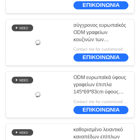
ΕΜΆΣ
ευρωπαϊκός
ΕΠΙΚΟΙΝΩΝΙΑ
ΕΠΙΣΚΕΨΉ
σύγχρονος ευρωπαϊκός
ΕΡΓΟΣΤΑΣΊΟΥ
ODM γραφείων
κουζινών των
ευρωπαϊκών επίπλων
ΈΛΕΓΧΟΣ
Contact me for customized MOQ:10
ύφους 70*51*206cm
ΕΠΙΚΟΙΝΩΝΙΑ
ΠΟΙΌΤΗΤΑΣ
ODM ευρωπαϊκά ύφους
ΖΗΤΉΣΤΕ
γραφείων έπιπλα
ΜΙΑ
145*69*83cm ύφους
γραφείων ευρωπαϊκά
ΠΡΟΣΦΟΡΆ
Contact me for customized MOQ:10
ΕΠΙΚΟΙΝΩΝΙΑ
SITEMAP
καθορισμένο λειαντικό
καναπέδων επίπλων