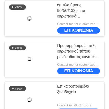
έπιπλα ύφους
90*50*132cm τα
ευρωπαϊκά
επεξεργάστηκαν το
Contact me for customized MOQ:10
χειροποίητο στερεό
ΕΠΙΚΟΙΝΩΝΙΑ
ξύλινο κομμό
Προσαρμόσιμα έπιπλα
ευρωπαϊκού τύπου
μονόκαθιστός καναπές
για κομψές και
Contact me for customized MOQ:10
λειτουργικές θέσεις
ΕΠΙΚΟΙΝΩΝΙΑ
Επικαιροποιημένα
ξενοδοχεία
Contact us MOQ:10 σετ