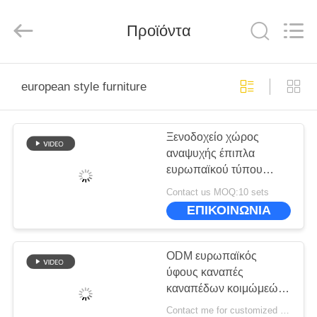
-
2026
ZENCO.
All
Προϊόντα
Rights
Reserved.
ΣΠΊΤΙ
european style furniture
ΠΡΟΪΌΝΤΑ
Ξενοδοχείο χώρος
αναψυχής έπιπλα
ΒΊΝΤΕΟ
ευρωπαϊκού τύπου
πολυθρόνα με μικρό
Contact us MOQ:10 sets
στρογγυλό τραπέζι
ΕΜΦΆΝΙΣΗ
ΕΠΙΚΟΙΝΩΝΙΑ
VR
ODM ευρωπαϊκός
ΣΧΕΤΙΚΆ
ύφους καναπές
καναπέδων κοιμώμεών
ΜΕ
ύφους επίπλων άχρονος
Contact me for customized MOQ:10