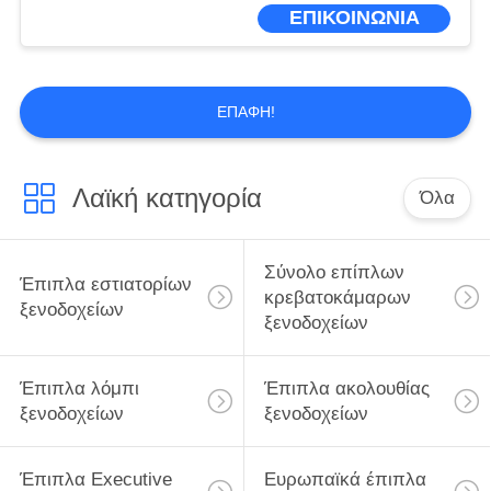
ΕΜΆΣ
ΕΠΙΚΟΙΝΩΝΙΑ
ΕΠΙΣΚΕΨΉ
ΕΡΓΟΣΤΑΣΊΟΥ
ΕΠΑΦΉ!
ΈΛΕΓΧΟΣ
Λαϊκή κατηγορία
Όλα
ΠΟΙΌΤΗΤΑΣ
Σύνολο επίπλων
ΖΗΤΉΣΤΕ
Έπιπλα εστιατορίων
κρεβατοκάμαρων
ξενοδοχείων
ΜΙΑ
ξενοδοχείων
ΠΡΟΣΦΟΡΆ
Έπιπλα λόμπι
Έπιπλα ακολουθίας
ξενοδοχείων
ξενοδοχείων
SITEMAP
Έπιπλα Executive
Ευρωπαϊκά έπιπλα