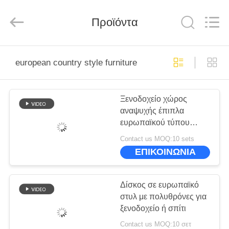
-
2025
ZENCO.
All
Προϊόντα
Rights
Reserved.
ΣΠΊΤΙ
european country style furniture
ΠΡΟΪΌΝΤΑ
Ξενοδοχείο χώρος
αναψυχής έπιπλα
ΒΊΝΤΕΟ
ευρωπαϊκού τύπου
πολυθρόνα με μικρό
Contact us MOQ:10 sets
στρογγυλό τραπέζι
ΕΜΦΆΝΙΣΗ
ΕΠΙΚΟΙΝΩΝΙΑ
VR
Δίσκος σε ευρωπαϊκό
ΣΧΕΤΙΚΆ
στυλ με πολυθρόνες για
ξενοδοχείο ή σπίτι
ΜΕ
Contact us MOQ:10 σετ