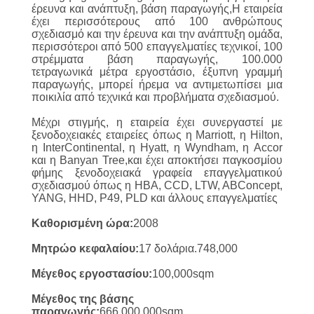
ΕΜΆΣ
έρευνα και ανάπτυξη, βάση παραγωγής,Η εταιρεία
έχει περισσότερους από 100 ανθρώπους
σχεδιασμό και την έρευνα και την ανάπτυξη ομάδα,
ΕΠΙΣΚΕΨΉ
περισσότεροι από 500 επαγγελματίες τεχνικοί, 100
στρέμματα βάση παραγωγής, 100.000
ΕΡΓΟΣΤΑΣΊΟΥ
τετραγωνικά μέτρα εργοστάσιο, έξυπνη γραμμή
παραγωγής, μπορεί ήρεμα να αντιμετωπίσει μια
ποικιλία από τεχνικά και προβλήματα σχεδιασμού.
ΈΛΕΓΧΟΣ
Μέχρι στιγμής, η εταιρεία έχει συνεργαστεί με
ΠΟΙΌΤΗΤΑΣ
ξενοδοχειακές εταιρείες όπως η Marriott, η Hilton,
η InterContinental, η Hyatt, η Wyndham, η Accor
και η Banyan Tree,και έχει αποκτήσει παγκοσμίου
φήμης ξενοδοχειακά γραφεία επαγγελματικού
ΖΗΤΉΣΤΕ
σχεδιασμού όπως η HBA, CCD, LTW, ABConcept,
YANG, HHD, P49, PLD και άλλους επαγγελματίες
ΜΙΑ
Καθορισμένη ώρα:
2008
ΠΡΟΣΦΟΡΆ
Μητρώο κεφαλαίου:
17 δολάρια.748,000
SITEMAP
Μέγεθος εργοστασίου:
100,000sqm
Μέγεθος της βάσης
παραγωγής:
666,000,000sqm