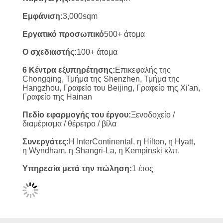
ΠΟΛΙΤΙΚΉ
ΜΥΣΤΙΚΌΤΗΤΑΣ
Εμφάνιση:
3,000sqm
Εργατικό προσωπικό
500+ άτομα
Ο σχεδιαστής:
100+ άτομα
6 Κέντρα εξυπηρέτησης:
Επικεφαλής της
Chongqing, Τμήμα της Shenzhen, Τμήμα της
Hangzhou, Γραφείο του Beijing, Γραφείο της Xi'an,
Γραφείο της Hainan
Πεδίο εφαρμογής του έργου:
Ξενοδοχείο /
διαμέρισμα / θέρετρο / βίλα
Συνεργάτες:
Η InterContinental, η Hilton, η Hyatt,
η Wyndham, η Shangri-La, η Kempinski κλπ.
Υπηρεσία μετά την πώληση:
1 έτος