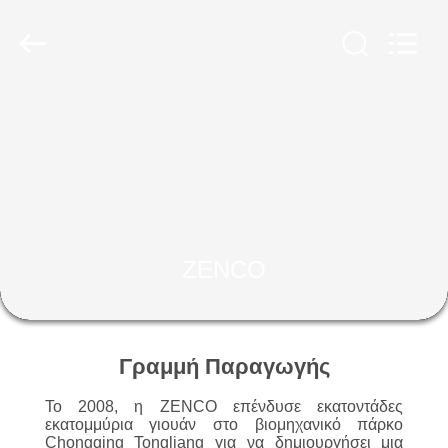
-
2026
ZENCO.
All
Rights
Reserved.
ΣΠΊΤΙ
ΠΡΟΪΌΝΤΑ
ΒΊΝΤΕΟ
ZENCO
ΕΜΦΆΝΙΣΗ
VR
Γραμμή Παραγωγής
ΣΧΕΤΙΚΆ
Το 2008, η ZENCO επένδυσε εκατοντάδες
ΜΕ
εκατομμύρια γιουάν στο βιομηχανικό πάρκο
Chongqing Tongliang για να δημιουργήσει μια