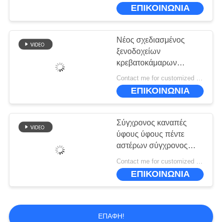
ΕΜΆΣ
διαμερίσματα
ΕΠΙΚΟΙΝΩΝΙΑ
ΕΠΙΣΚΕΨΉ
Νέος σχεδιασμένος
ΕΡΓΟΣΤΑΣΊΟΥ
ξενοδοχείων
κρεβατοκάμαρων
πίνακας 160*70*75cm
ΈΛΕΓΧΟΣ
Contact me for customized MOQ:10
γραφείων επίπλων
ΕΠΙΚΟΙΝΩΝΙΑ
ΠΟΙΌΤΗΤΑΣ
καθορισμένος
μινιμαλιστικός
Σύγχρονος καναπές
ΖΗΤΉΣΤΕ
ύφους ύφους πέντε
ΜΙΑ
αστέρων σύγχρονος
σόλο
ΠΡΟΣΦΟΡΆ
Contact me for customized MOQ:10
ΕΠΙΚΟΙΝΩΝΙΑ
SITEMAP
ΕΠΑΦΉ!