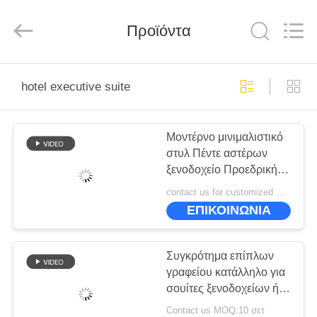
-
2026
ZENCO.
All
Προϊόντα
Rights
Reserved.
ΣΠΊΤΙ
hotel executive suite
ΠΡΟΪΌΝΤΑ
Μοντέρνο μινιμαλιστικό
στυλ Πέντε αστέρων
ΒΊΝΤΕΟ
ξενοδοχείο Προεδρική
σουίτα Επικαιροποίητα
contact us for customized MOQ:10
σετ
ΕΜΦΆΝΙΣΗ
ΕΠΙΚΟΙΝΩΝΙΑ
VR
Συγκρότημα επίπλων
ΣΧΕΤΙΚΆ
γραφείου κατάλληλο για
σουίτες ξενοδοχείων ή
ΜΕ
δωμάτια μελέτης σε
Contact us MOQ:10 σετ