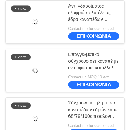
Αντι γδαρσίματος
ελαφριά πολυτέλειας
έδρα καναπέδων
ξενοδοχείων επίπλων
Contact me for customized MOQ:10
σύγχρονη σύγχρονη
ΕΠΙΚΟΙΝΩΝΙΑ
που προσαρμόζεται
Επαγγελματικό
σύγχρονο σετ καναπέ με
ένα ύφασμα, κατάλληλο
για το δωμάτιο
Contact us MOQ:10 σετ
συνεδριάσεων του
ΕΠΙΚΟΙΝΩΝΙΑ
ξενοδοχείου και για την
υποδοχή VIP
Σύγχρονη υψηλή πίσω
καναπέδων εδρών έδρα
68*79*100cm σαλονιών
Wearproof ασιατική
Contact me for customized MOQ:10
ODM