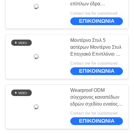
ΠΟΛΙΤΙΚΉ
επίπλων έδρα
ΜΥΣΤΙΚΌΤΗΤΑΣ
καναπέδων ελεύθερου
Contact me for customized MOQ:10
χρόνου μακροζωίας
ΕΠΙΚΟΙΝΩΝΙΑ
σκανδιναβική
Μοντέρνο Στυλ 5
αστέρων Μοντέρνο Στυλ
Εποχιακό Επιπλόνιο Σετ
Καναπέ Καρέκλα
Contact me for customized MOQ:10
ΕΠΙΚΟΙΝΩΝΙΑ
Wearproof ODM
σύγχρονος καναπέδων
εδρών σχεδίου ενιαίος
αφρός Densily
Contact me for customized MOQ:10
προσώπων υψηλός
ΕΠΙΚΟΙΝΩΝΙΑ