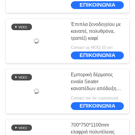
ΕΜΆΣ
ΕΠΙΚΟΙΝΩΝΙΑ
ΕΠΙΣΚΕΨΉ
Έπιπλα ξενοδοχείου με
ΕΡΓΟΣΤΑΣΊΟΥ
καναπέ, πολυθρόνα,
τραπέζι καφέ
ΈΛΕΓΧΟΣ
Contact us MOQ:10 σετ
ΕΠΙΚΟΙΝΩΝΙΑ
ΠΟΙΌΤΗΤΑΣ
Εμπορική δέρματος
ΖΗΤΉΣΤΕ
ενιαία Seater
ΜΙΑ
καναπέδων απόδειξη
γρατσουνιών εδρών
ΠΡΟΣΦΟΡΆ
Contact me for customized MOQ:10
Recliner δέρματος
ΕΠΙΚΟΙΝΩΝΙΑ
εδρών σύγχρονη
SITEMAP
700*750*1100mm
ελαφριά πολυτέλειας