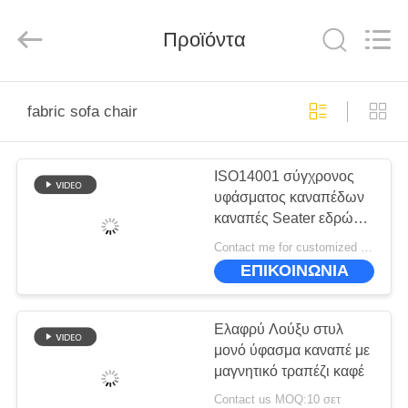
-
2026
ZENCO.
All
Προϊόντα
Rights
Reserved.
ΣΠΊΤΙ
fabric sofa chair
ΠΡΟΪΌΝΤΑ
ISO14001 σύγχρονος
υφάσματος καναπέδων
ΒΊΝΤΕΟ
καναπές Seater εδρών
πολυτελής ενιαίος
Contact me for customized MOQ:10
ΕΜΦΆΝΙΣΗ
ΕΠΙΚΟΙΝΩΝΙΑ
VR
Ελαφρύ Λούξυ στυλ
ΣΧΕΤΙΚΆ
μονό ύφασμα καναπέ με
μαγνητικό τραπέζι καφέ
ΜΕ
Contact us MOQ:10 σετ