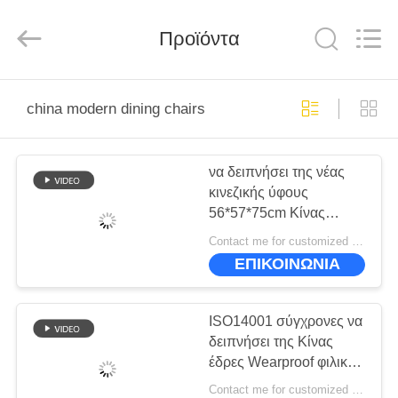
-
2025
ZENCO.
All
Προϊόντα
Rights
Reserved.
ΣΠΊΤΙ
china modern dining chairs
ΠΡΟΪΌΝΤΑ
να δειπνήσει της νέας
κινεζικής ύφους
ΒΊΝΤΕΟ
56*57*75cm Κίνας
επίπλων σύγχρονος
Contact me for customized MOQ:10
ODM εδρών
ΕΜΦΆΝΙΣΗ
ΕΠΙΚΟΙΝΩΝΙΑ
VR
ISO14001 σύγχρονες να
ΣΧΕΤΙΚΆ
δειπνήσει της Κίνας
έδρες Wearproof φιλικό
ΜΕ
προς το περιβάλλον
Contact me for customized MOQ:10