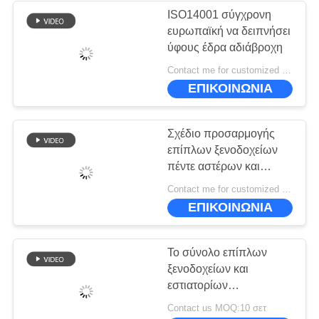
ISO14001 σύγχρονη
ευρωπαϊκή να δειπνήσει
ύφους έδρα αδιάβροχη
Contact me for customized MOQ:10
ΕΠΙΚΟΙΝΩΝΙΑ
Σχέδιο προσαρμογής
επίπλων ξενοδοχείων
πέντε αστέρων και
εστιατορίων,
Contact me for customized MOQ:10
συμπεριλαμβανομένων
ΕΠΙΚΟΙΝΩΝΙΑ
δερμάτινων καρέκλων
Το σύνολο επίπλων
ξενοδοχείων και
εστιατορίων
περιλαμβάνει ηλεκτρικό
Contact us MOQ:10 σετ
τραπέζι με ταιριαστές