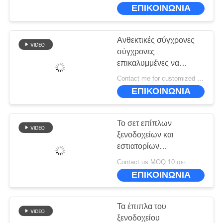
ΕΜΆΣ
ΕΠΙΚΟΙΝΩΝΙΑ
ΕΠΙΣΚΕΨΉ
Ανθεκτικές σύγχρονες
ΕΡΓΟΣΤΑΣΊΟΥ
σύγχρονες
επικαλυμμένες να
δειπνήσει λεκέδων
ΈΛΕΓΧΟΣ
Contact me for customized MOQ:10
έδρες 50*40*45cm
ΕΠΙΚΟΙΝΩΝΙΑ
ΠΟΙΌΤΗΤΑΣ
Το σετ επίπλων
ΖΗΤΉΣΤΕ
ξενοδοχείων και
ΜΙΑ
εστιατορίων
περιλαμβάνει δερμάτινη
ΠΡΟΣΦΟΡΆ
Contact us MOQ:10 σετ
καρέκλα και μαρμάρινο
ΕΠΙΚΟΙΝΩΝΙΑ
στρογγυλό τραπέζι.
SITEMAP
Τα έπιπλα του
ξενοδοχείου