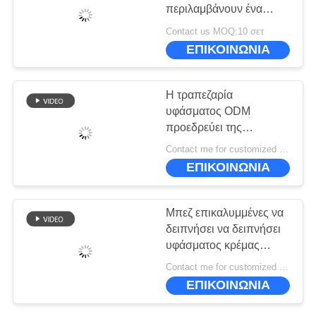
ΠΟΛΙΤΙΚΉ
περιλαμβάνουν ένα
ΜΥΣΤΙΚΌΤΗΤΑΣ
στρογγυλό τραπέζι με
Contact us MOQ:10 σετ
γυριστήρα και ταιριαστές
ΕΠΙΚΟΙΝΩΝΙΑ
καρέκλες
Η τραπεζαρία
υφάσματος ODM
προεδρεύει της
εργονομικής γκρίζας
Contact me for customized MOQ:10
επικαλυμμένης να
ΕΠΙΚΟΙΝΩΝΙΑ
δειπνήσει έδρας
Μπεζ επικαλυμμένες να
δειπνήσει να δειπνήσει
υφάσματος κρέμας
εδρών ανθεκτικές
Contact me for customized MOQ:10
ISO9001 έδρες
ΕΠΙΚΟΙΝΩΝΙΑ