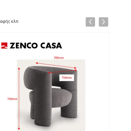
ραφής κλπ.