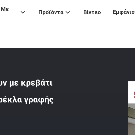
 Με
Εμφάνισ
Προϊόντα
Βίντεο
χείων
/
Σύγχρονα Έπιπλα Ξενοδοχείων Με Κρεβάτι King, Τραπέζι Γραφ
ων με κρεβάτι
αρέκλα γραφής