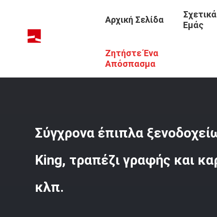
Σχετικά
Αρχική Σελίδα
Εμάς
Ζητήστε Ένα
Αρχική Σελίδα
/
Προϊόντα
/
Έπιπλα Ακολουθίας Ξενοδο
Απόσπασμα
Σύγχρονα έπιπλα ξενοδοχεί
King, τραπέζι γραφής και κ
κλπ.