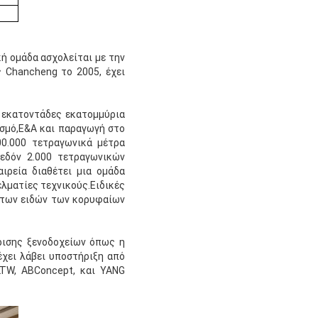
ή ομάδα ασχολείται με την
 Chancheng το 2005, έχει
ε εκατοντάδες εκατομμύρια
ασμό,Ε&Α και παραγωγή στο
00.000 τετραγωνικά μέτρα
χεδόν 2.000 τετραγωνικών
ιρεία διαθέτει μια ομάδα
λματίες τεχνικούς.Ειδικές
ν των ειδών των κορυφαίων
ίρισης ξενοδοχείων όπως η
ι έχει λάβει υποστήριξη από
LTW, ABConcept, και YANG