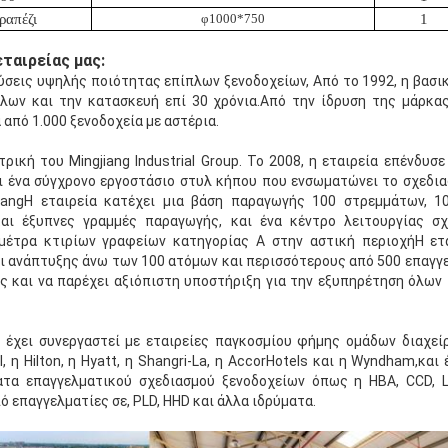
ραπέζι
φ1000*750
1
εταιρείας μας:
ύσεις υψηλής ποιότητας επίπλων ξενοδοχείων, Από το 1992, η βασικ
πλων και την κατασκευή επί 30 χρόνια.Από την ίδρυση της μάρκας
από 1.000 ξενοδοχεία με αστέρια.
ρική του Mingjiang Industrial Group. Το 2008, η εταιρεία επένδυσ
ει ένα σύγχρονο εργοστάσιο στυλ κήπου που ενσωματώνει το σχεδι
iangΗ εταιρεία κατέχει μια βάση παραγωγής 100 στρεμμάτων, 1
αι έξυπνες γραμμές παραγωγής, και ένα κέντρο λειτουργίας σ
μέτρα κτιρίων γραφείων κατηγορίας Α στην αστική περιοχήΗ ετα
αι ανάπτυξης άνω των 100 ατόμων και περισσότερους από 500 επαγγε
ς και να παρέχει αξιόπιστη υποστήριξη για την εξυπηρέτηση όλω
α έχει συνεργαστεί με εταιρείες παγκοσμίου φήμης ομάδων διαχε
al, η Hilton, η Hyatt, η Shangri-La, η AccorHotels και η Wyndham,κα
τα επαγγελματικού σχεδιασμού ξενοδοχείων όπως η HBA, CCD, 
ό επαγγελματίες σε, PLD, HHD και άλλα ιδρύματα.