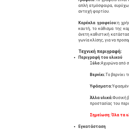
απλή ατμόσφαιρα, ευρύχωρ
αντοχή φορτίου.
Καρέκλα γραφείου:
η χρή
καυτή, το κάθισμα της κα
άνετη καθιστική κατάστασ
γωνία κλίσης, για να προσ
Τεχνική περιγραφή:
Περιγραφή του υλικού
Ξύλο:
Αχυρώνα από σ
Βερνίκι:
Το βερνίκι τ
Υφάσματα:
Υφασμένο
Άλλα υλικά:
Φυσική β
προστασίας του περ
Σημείωση: Όλα τα υ
Εγκατάσταση