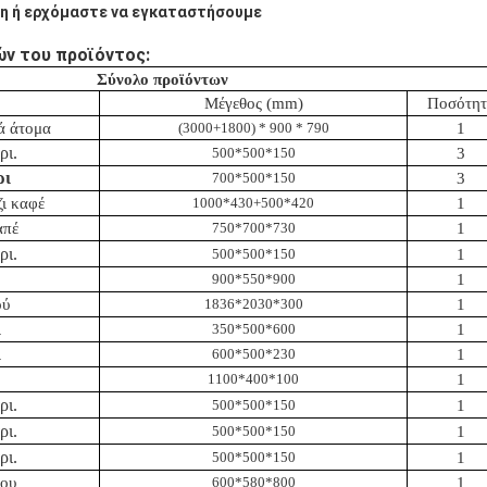
η ή ερχόμαστε να εγκαταστήσουμε
ν του προϊόντος:
Σύνολο προϊόντων
Μέγεθος (mm)
Ποσότητ
ά άτομα
(3000+1800) * 900 * 790
1
ρι.
500*500*150
3
ρι
700*500*150
3
ι καφέ
1000*430+500*420
1
απέ
750*700*730
1
ρι.
500*500*150
1
900*550*900
1
ού
1836*2030*300
1
ι
350*500*600
1
ι
600*500*230
1
1100*400*100
1
ρι.
500*500*150
1
ρι.
500*500*150
1
ρι.
500*500*150
1
ίου
600*580*800
1