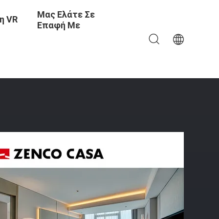
Μας Ελάτε Σε
η VR
Επαφή Με
ής Και Καρέκλα Γραφής Κλπ.