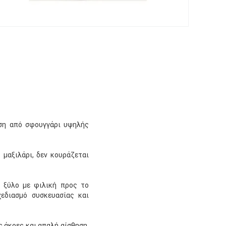
ιση από σφουγγάρι υψηλής
μαξιλάρι, δεν κουράζεται
ό ξύλο με φιλική προς το
χεδιασμό συσκευασίας και
 άκρες και απαλή αίσθηση.