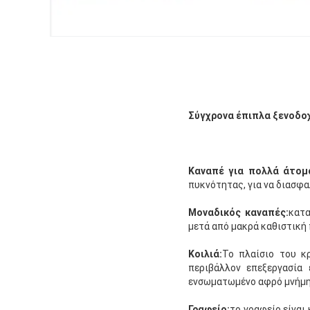
Σύγχρονα έπιπλα ξενοδοχ
Καναπέ για πολλά άτομ
πυκνότητας, για να διασφα
Μοναδικός καναπές:
κατα
μετά από μακρά καθιστική 
Κοιλιά:
Το πλαίσιο του κ
περιβάλλον επεξεργασία 
ενσωματωμένο αφρό μνήμης 
Γραφείο:
το γραφείο είναι