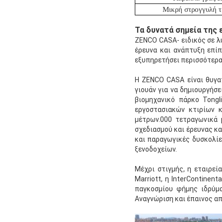
Μικρή στρογγυλή τ
Τα δυνατά σημεία της 
ZENCO CASA- ειδικός σε λ
έρευνα και ανάπτυξη επί
εξυπηρετήσει περισσότερα 
Η ZENCO CASA είναι θυγατ
γιουάν για να δημιουργήσ
βιομηχανικό πάρκο Tongl
εργοστασιακών κτιρίων κ
μέτρων.000 τετραγωνικά 
σχεδιασμού και έρευνας κ
και παραγωγικές δυσκολίε
ξενοδοχείων.
Μέχρι στιγμής, η εταιρεί
Marriott, η InterContinent
παγκοσμίου φήμης ιδρύμα
Αναγνώριση και έπαινος απ