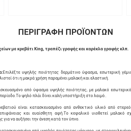
ΠΕΡΙΓΡΑΦΉ ΠΡΟΪΌΝΤΩΝ
είων με κρεβάτι King, τραπέζι γραφής και καρέκλα γραφής κλπ.
α:
Επιλέξτε υψηλής ποιότητας δερμάτινο ύφασμα, εσωτερική γέμ
λιστεί ότι η μακρά χρήση παραμένει μαλακή και ελαστική.
σκευασμένο από ύφασμα υψηλής ποιότητας, με μαλακό εσωτερικό 
περίοδο.Το ψηλό πλάι δίνει καλή υποστήριξη στο λαιμό..
ρεβατιού είναι κατασκευασμένο από ανθεκτικό υλικό από στερε
επιφάνειας και ευαίσθητη αφή.Το κεφαλικό υιοθετεί μαλακό σ
για να αυξήσει την άνεση κατά τον ύπνο.
 κατασκευασμένο από υψηλής ποιότητας μάρμαρο, με στρογγυλεμένες