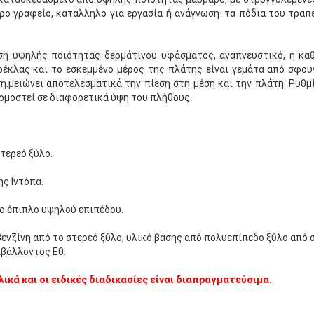
ο γραφείο, κατάλληλο για εργασία ή ανάγνωση· τα πόδια του τραπε
ση υψηλής ποιότητας δερμάτινου υφάσματος, αναπνευστικό, η καθ
ρέκλας και το εσκεμμένο μέρος της πλάτης είναι γεμάτα από σφο
η.μειώνει αποτελεσματικά την πίεση στη μέση και την πλάτη. Ρυθμ
αρμοστεί σε διαφορετικά ύψη του πλήθους.
τερεό ξύλο.
ης Ιντόπα.
 έπιπλο υψηλού επιπέδου.
ενζίνη από το στερεό ξύλο, υλικό βάσης από πολυεπίπεδο ξύλο από 
ιβάλλοντος E0.
λικά και οι ειδικές διαδικασίες είναι διαπραγματεύσιμα.