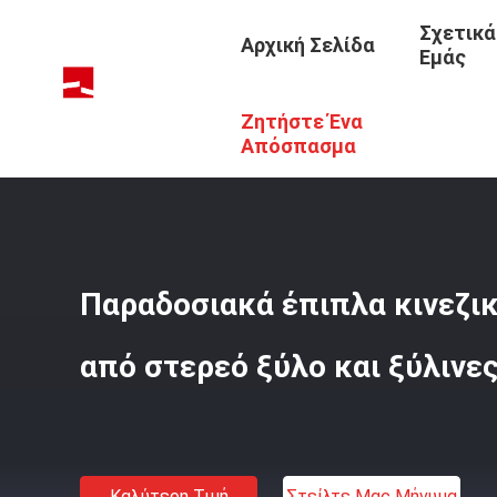
Σχετικά
Αρχική Σελίδα
Εμάς
Ζητήστε Ένα
Αρχική Σελίδα
/
Προϊόντα
/
Έπιπλα Κινέζικου Στυλ
/
Πα
Απόσπασμα
Παραδοσιακά έπιπλα κινεζι
από στερεό ξύλο και ξύλινε
Καλύτερη Τιμή
Στείλτε Μας Μήνυμα