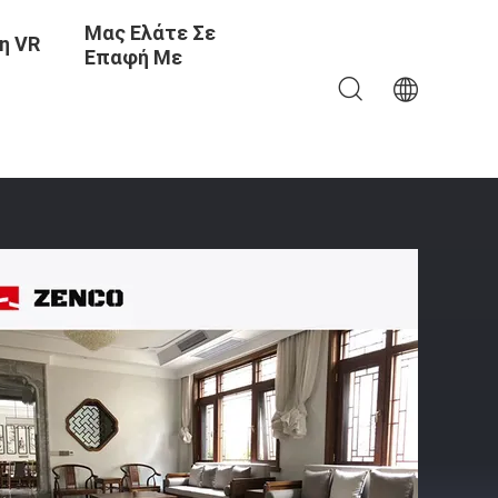
Μας Ελάτε Σε
η VR
Επαφή Με
ες Καρέκλες