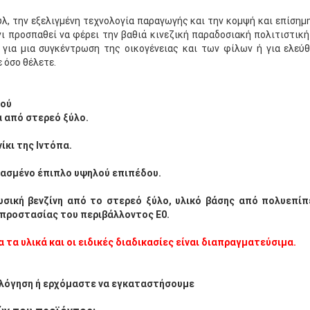
λ, την εξελιγμένη τεχνολογία παραγωγής και την κομψή και επίσημ
νι προσπαθεί να φέρει την βαθιά κινεζική παραδοσιακή πολιτιστικ
 για μια συγκέντρωση της οικογένειας και των φίλων ή για ελεύ
 όσο θέλετε.
κού
 από στερεό ξύλο.
ίκι της Ιντόπα.
ασμένο έπιπλο υψηλού επιπέδου.
υσική βενζίνη από το στερεό ξύλο, υλικό βάσης από πολυεπί
 προστασίας του περιβάλλοντος E0.
 τα υλικά και οι ειδικές διαδικασίες είναι διαπραγματεύσιμα.
λόγηση ή ερχόμαστε να εγκαταστήσουμε