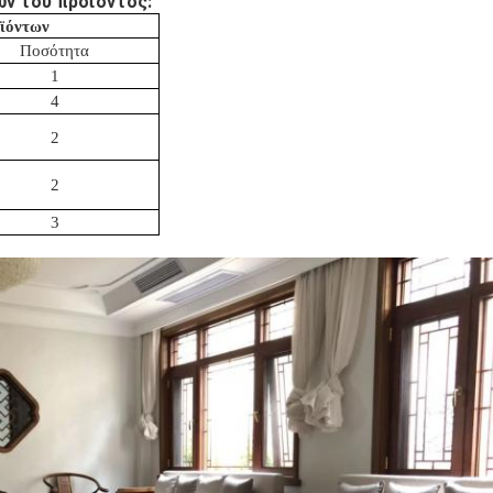
ν του προϊόντος:
ϊόντων
Ποσότητα
1
4
2
2
3