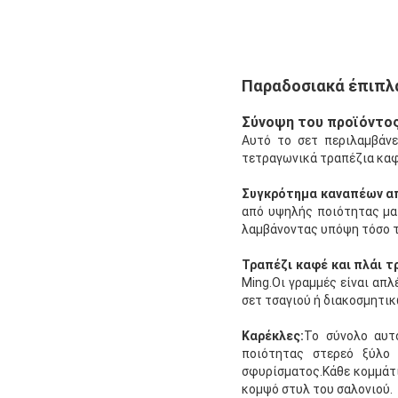
Παραδοσιακά έπιπλα
Σύνοψη του προϊόντος
Αυτό το σετ περιλαμβάνε
τετραγωνικά τραπέζια καφ
Συγκρότημα καναπέων απ
από υψηλής ποιότητας μαζ
λαμβάνοντας υπόψη τόσο τ
Τραπέζι καφέ και πλάι τ
Ming.Οι γραμμές είναι απ
σετ τσαγιού ή διακοσμητικ
Καρέκλες:
Το σύνολο αυτ
ποιότητας στερεό ξύλο 
σφυρίσματος.Κάθε κομμάτι 
κομψό στυλ του σαλονιού.