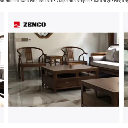
οσιακά έπιπλα κινεζικού στυλ Σώφα από στερεό ξύλο και ξύλινες κα