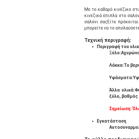
Με το καθαρό κινέζικο στυ
κινεζικά έπιπλα στο σαλό
σαλόνι σαςΕίτε πρόκειται
μπορείτε να το απολαύσετε
Τεχνική περιγραφή:
Περιγραφή του υλι
Ξύλο
:
Αχυρώνα
Λάκκα
:
Το βερν
Υφάσματα:
Υφ
Άλλα υλικά
:
Φ
ξύλο, βαθμός
Σημείωση: Όλα
Εγκατάσταση
Αυτοσυναρμο