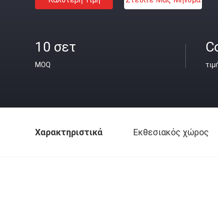
10 σετ
C
MOQ
τιμ
Χαρακτηριστικά
Εκθεσιακός χώρος