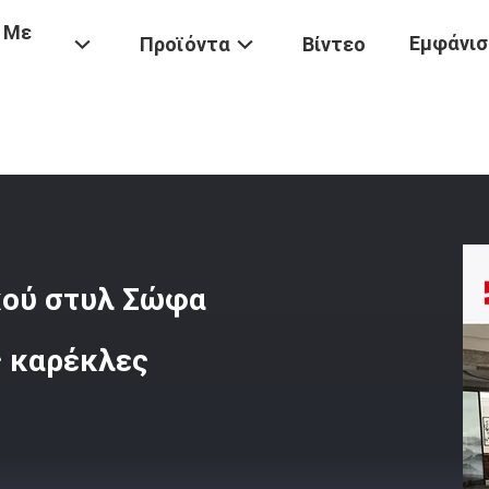
 Με
Εμφάνισ
Προϊόντα
Βίντεο
ραδοσιακά Έπιπλα Κινεζικού Στυλ Σώφα Από Στερεό Ξύλο Και Ξύλιν
κού στυλ Σώφα
ς καρέκλες