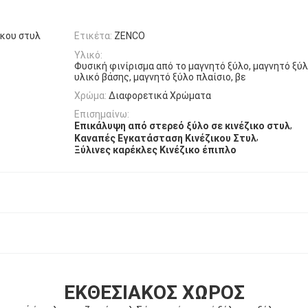
ικου στυλ
Ετικέτα:
ZENCO
Υλικό:
Φυσική φινίρισμα από το μαγνητό ξύλο, μαγνητό ξύ
υλικό βάσης, μαγνητό ξύλο πλαίσιο, βε
Χρώμα:
Διαφορετικά Χρώματα
Επισημαίνω:
,
Επικάλυψη από στερεό ξύλο σε κινέζικο στυλ
,
Καναπές Εγκατάσταση Κινέζικου Στυλ
Ξύλινες καρέκλες Κινέζικο έπιπλο
ΕΚΘΕΣΙΑΚΌΣ ΧΏΡΟΣ