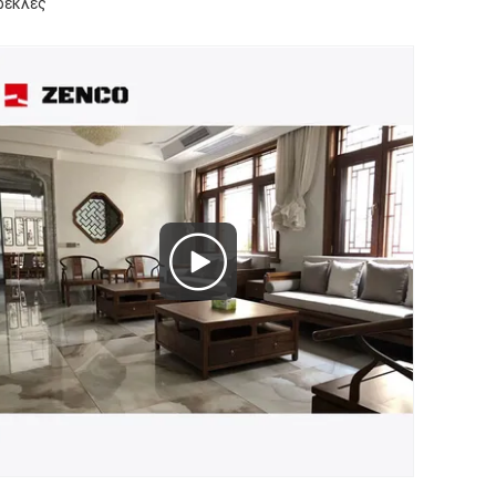
ρέκλες