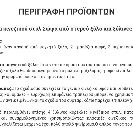
ΠΕΡΙΓΡΑΦΉ ΠΡΟΪΌΝΤΩΝ
 κινεζικού στυλ Σώφα από στερεό ξύλο και ξύλινες
:
ι έναν καναπέ από μαγνητό ξύλο, 2 τραπέζια καφέ, 3 περιστασι
έ:
ό μαγνητικό ξύλο:
Το κεντρικό κομμάτι αυτού του σετ είναι ένα σ
ικό ξύλο.Εφοδιασμένα με άνετα μαλακά μαξιλάρια, η υφή είναι λε
ην ομορφιά όσο και την πρακτικότητα.
ραπέζι:
Το σχεδιασμό συνεχίζει το γενικό κινέζικο ύφος και υιοθετ
λές και ομαλές.Η ευρύχωρη επιφάνεια τραπεζιού μπορεί να χρησιμοπ
ών αντικειμένων.και το σχέδιο του συρτάρι κάτω παρέχει επιπλέον 
ό περιλαμβάνει επίσης 4 ξύλινες καρέκλες κινέζικου στυλ, κα
και συναρμολογημένες χρησιμοποιώντας κλασικές κινέζικες τ
γυαλίζεται μέχρι να έχει πολύ απαλό φινίρισμα.Ο απλός τόνος του