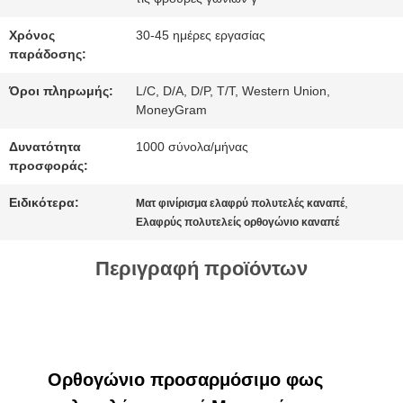
ΠΡΟΣΦΟΡΆ
Χρόνος
30-45 ημέρες εργασίας
παράδοσης:
SITEMAP
Όροι πληρωμής:
L/C, D/A, D/P, T/T, Western Union,
MoneyGram
Δυνατότητα
1000 σύνολα/μήνας
ΠΟΛΙΤΙΚΉ
προσφοράς:
ΜΥΣΤΙΚΌΤΗΤΑΣ
Ειδικότερα:
,
Ματ φινίρισμα ελαφρύ πολυτελές καναπέ
Ελαφρύς πολυτελείς ορθογώνιο καναπέ
Περιγραφή προϊόντων
Ορθογώνιο προσαρμόσιμο φως