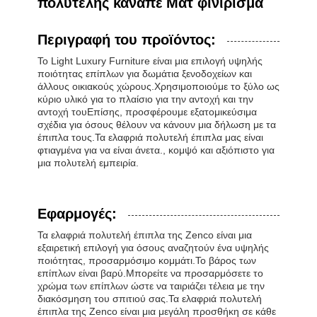
πολυτελής καναπέ Ματ φινίρισμα
Περιγραφή του προϊόντος:
Το Light Luxury Furniture είναι μια επιλογή υψηλής
ποιότητας επίπλων για δωμάτια ξενοδοχείων και
άλλους οικιακούς χώρους.Χρησιμοποιούμε το ξύλο ως
κύριο υλικό για το πλαίσιο για την αντοχή και την
αντοχή τουΕπίσης, προσφέρουμε εξατομικεύσιμα
σχέδια για όσους θέλουν να κάνουν μια δήλωση με τα
έπιπλα τους.Τα ελαφριά πολυτελή έπιπλα μας είναι
φτιαγμένα για να είναι άνετα., κομψό και αξιόπιστο για
μια πολυτελή εμπειρία.
Εφαρμογές:
Τα ελαφριά πολυτελή έπιπλα της Zenco είναι μια
εξαιρετική επιλογή για όσους αναζητούν ένα υψηλής
ποιότητας, προσαρμόσιμο κομμάτι.Το βάρος των
επίπλων είναι βαρύ.Μπορείτε να προσαρμόσετε το
χρώμα των επίπλων ώστε να ταιριάζει τέλεια με την
διακόσμηση του σπιτιού σας.Τα ελαφριά πολυτελή
έπιπλα της Zenco είναι μια μεγάλη προσθήκη σε κάθε