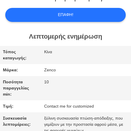
ΜΕ
ΕΠΑΦΉ!
ΕΜΆΣ
Λεπτομερής ενημέρωση
ΕΠΙΣΚΕΨΉ
Τόπος
Κίνα
ΕΡΓΟΣΤΑΣΊΟΥ
καταγωγής:
Μάρκα:
Zenco
ΈΛΕΓΧΟΣ
Ποσότητα
10
παραγγελίας
ΠΟΙΌΤΗΤΑΣ
min:
Τιμή:
Contact me for customized
ΖΗΤΉΣΤΕ
Συσκευασία
ξύλινη συσκευασία πτώση-απόδειξης, που
ΜΙΑ
λεπτομέρειες:
γεμίζουν με την προστασία αφρού μέσα, με
τις φρουρές γωνιών γ