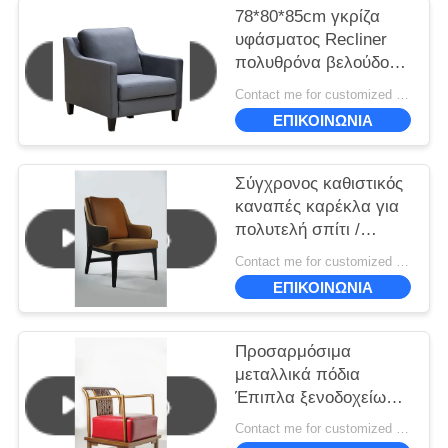
78*80*85cm γκρίζα
υφάσματος Recliner
πολυθρόνα βελούδου
πολυθρόνων ανοικτό
Contact me for customized MOQ:10
γκρι
ΕΠΙΚΟΙΝΩΝΙΑ
Σύγχρονος καθιστικός
καναπές καρέκλα για
πολυτελή σπίτι /
θερμότητα διακόσμηση
Contact me for customized MOQ:10
γυαλιστερό φινίρισμα
ΕΠΙΚΟΙΝΩΝΙΑ
Προσαρμόσιμα
μεταλλικά πόδια
Έπιπλα ξενοδοχείων
Ελαφριά πολυτελή
Contact me for customized MOQ:10
Υψηλή αντοχή