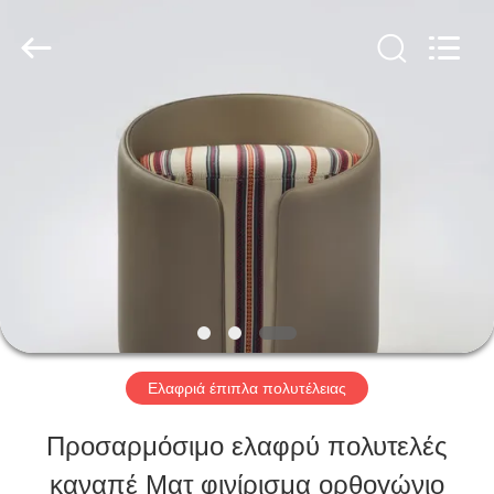
-
2026
ZENCO.
All
Rights
Reserved.
ΣΠΊΤΙ
ΠΡΟΪΌΝΤΑ
ΒΊΝΤΕΟ
ΕΜΦΆΝΙΣΗ
Ελαφριά έπιπλα πολυτέλειας
VR
Προσαρμόσιμο ελαφρύ πολυτελές
καναπέ Ματ φινίρισμα ορθογώνιο
ΣΧΕΤΙΚΆ