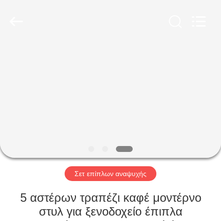
-
2026
ZENCO.
All
Rights
Reserved.
ΣΠΊΤΙ
ΠΡΟΪΌΝΤΑ
ΒΊΝΤΕΟ
ΕΜΦΆΝΙΣΗ
VR
Σετ επίπλων αναψυχής
ΣΧΕΤΙΚΆ
5 αστέρων τραπέζι καφέ μοντέρνο
ΜΕ
στυλ για ξενοδοχείο έπιπλα