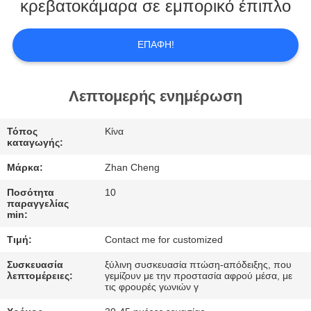
ΕΜΆΣ
κρεβατοκάμαρα σε εμπορικό έπιπλο
ΕΠΙΣΚΕΨΉ
ΕΠΑΦΉ!
ΕΡΓΟΣΤΑΣΊΟΥ
Λεπτομερής ενημέρωση
ΈΛΕΓΧΟΣ
Τόπος
Κίνα
ΠΟΙΌΤΗΤΑΣ
καταγωγής:
Μάρκα:
Zhan Cheng
ΖΗΤΉΣΤΕ
Ποσότητα
10
ΜΙΑ
παραγγελίας
min:
ΠΡΟΣΦΟΡΆ
Τιμή:
Contact me for customized
Συσκευασία
ξύλινη συσκευασία πτώση-απόδειξης, που
SITEMAP
λεπτομέρειες:
γεμίζουν με την προστασία αφρού μέσα, με
τις φρουρές γωνιών γ