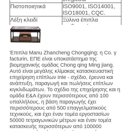
Πιστοποιητικά
ISO9001, ISO14001,
ISO18001, CQC.
Λέξη κλειδί
Ξύλινα έπιπλα
κρεβατοκάμαρων
ξενοδοχείων, ελαφρύ
χρώμα
Έπιπλα Manu Zhancheng Chongqing; η Co. γ
Harware
Hafele/Blum Archie ι
facturin, ΕΠΕ είναι υποκατάστημα της
Hettich
βιομηχανικής ομάδας Chong qing Ming jiang.
Αφρός
Υψηλός αφρός
Αυτό είναι μεγάλης κλίμακας κατασκευαστική
Densily.
επιχείρηση επίπλων inte - σχέδιο, έρευνα και
Ύφασμα
Ύφασμα/δέρμα PU/
ανάπτυξη, παραγωγή και πωλήσεις επίπλων
κιγκλιδωμάτων. Το σχέδιο της επιχείρησης και η
γνήσια πρότυπα ή
ομάδα Ε&Α έχουν περισσότερους από 100
BS5852 Standardire
υπαλλήλους, η βάση παραγωγής έχει
δέρματος/δέρματος
περισσότερους από 500 επαγγελματικούς
CA117 Microfiber
τεχνικούς, και έχει έναν τομέα εργοστασίων
ανθεκτικό
50000 τετραγωνικών μέτρων και έναν τομέα
SS
Ανοξείδωτο #201 #304
κατασκευής περισσότερων από 100000
#316, που βουρτσίζεται