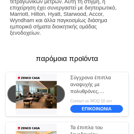
τετραγωνικών μέτρων. Αυτή τη στιγμή, η
ή επιφάνεια
επιχείρηση έχει συνεργαστεί με διηπειρωτικό,
καθρεφτών.
Marriott, Hilton, Hyatt, Starwood, Accor,
Επεξεργασία
Wyndham και άλλα παγκοσμίως διάσημα
Fingerprintless
εμπορικά σήματα διοικητικής ομάδας
Μάρμαρο
Φυσική
ξενοδοχείων.
κατασκευασμένη,
πελάτης-
διευκρινισμένος
παρόμοια προϊόντα
Σύγχρονα έπιπλα
αναψυχής με
πολυθρόνες,
καναπέδες και
Contact us MOQ:10 σετ
τραπέζια καφέ
ΕΠΙΚΟΙΝΩΝΙΑ
Τα έπιπλα του