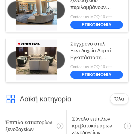
ξενοδοχείου
περιλαμβάνουν
καναπέ και τραπέζι
Contact us MOQ:10 σετ
καφέ μεγέθους
ΕΠΙΚΟΙΝΩΝΙΑ
3600*900*780
Σύγχρονο στυλ
Ξενοδοχείο Λομπί
Εγκατάσταση
αναψυχής
Contact us MOQ:10 σετ
Συμπεριλαμβανομένου
ΕΠΙΚΟΙΝΩΝΙΑ
καναπέ Ανοικτής
καρέκλας τραπέζι
καφέ
Λαϊκή κατηγορία
Όλα
Σύνολο επίπλων
Έπιπλα εστιατορίων
κρεβατοκάμαρων
ξενοδοχείων
ξενοδοχείων