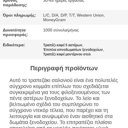
ΠΟΛΙΤΙΚΉ
Χρόνος
30-45 ημέρες εργασίας
παράδοσης:
ΜΥΣΤΙΚΌΤΗΤΑΣ
Όροι πληρωμής:
L/C, D/A, D/P, T/T, Western Union,
MoneyGram
Δυνατότητα
1000 σύνολα/μήνας
προσφοράς:
Ειδικότερα:
,
Τραπέζι καφέ 5 αστέρων
,
Έπιπλα υπνοδωματίων ξενοδοχείων
Τραπέζι καφέ μοντέρνου στυλ
Περιγραφή προϊόντων
Αυτό το τραπεζάκι σαλονιού είναι ένα πολυτελές
σύγχρονο κομμάτι επίπλων που σχεδιάζεται
συγκεκριμένα για τους φιλοξενουμένους των
πέντε αστέρων ξενοδοχείων. Το λείο και
βελτιωμένο σχέδιό του συμπληρώνει το
σύγχρονο ντεκόρ τέλεια, που παρέχει και τη
λειτουργία και ανυψωμένο έναν αισθητικό στα
δωμάτια ξενοδοχείου. Το επιτραπέζιο πλαίσιο