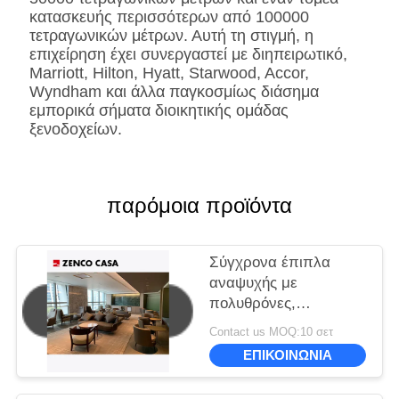
SS
Ανοξείδωτο #201 #304
κατασκευής περισσότερων από 100000
#316, που βουρτσίζεται
τετραγωνικών μέτρων. Αυτή τη στιγμή, η
ή επιφάνεια
επιχείρηση έχει συνεργαστεί με διηπειρωτικό,
καθρεφτών.
Marriott, Hilton, Hyatt, Starwood, Accor,
Επεξεργασία
Wyndham και άλλα παγκοσμίως διάσημα
Fingerprintless
εμπορικά σήματα διοικητικής ομάδας
Μάρμαρο
Φυσική
ξενοδοχείων.
κατασκευασμένη,
πελάτης-
διευκρινισμένος
παρόμοια προϊόντα
Σύγχρονα έπιπλα
αναψυχής με
πολυθρόνες,
καναπέδες και
Contact us MOQ:10 σετ
τραπέζια καφέ
ΕΠΙΚΟΙΝΩΝΙΑ