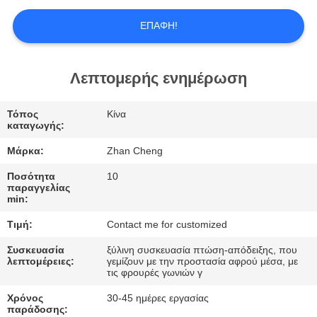
ΕΜΆΣ
ΕΠΑΦΉ!
ΕΠΙΣΚΕΨΉ
ΕΡΓΟΣΤΑΣΊΟΥ
Λεπτομερής ενημέρωση
ΈΛΕΓΧΟΣ
Τόπος
Κίνα
καταγωγής:
ΠΟΙΌΤΗΤΑΣ
Μάρκα:
Zhan Cheng
Ποσότητα
10
ΖΗΤΉΣΤΕ
παραγγελίας
min:
ΜΙΑ
Τιμή:
Contact me for customized
ΠΡΟΣΦΟΡΆ
Συσκευασία
ξύλινη συσκευασία πτώση-απόδειξης, που
λεπτομέρειες:
γεμίζουν με την προστασία αφρού μέσα, με
SITEMAP
τις φρουρές γωνιών γ
Χρόνος
30-45 ημέρες εργασίας
παράδοσης: