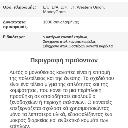
ΠΟΛΙΤΙΚΉ
Όροι πληρωμής:
L/C, D/A, D/P, T/T, Western Union,
ΜΥΣΤΙΚΌΤΗΤΑΣ
MoneyGram
Δυνατότητα
1000 σύνολα/μήνας
προσφοράς:
Ειδικότερα:
,
5 αστέρων καναπέ καρέκλα
,
Σύγχρονο στυλ καναπέ καρέκλα
Σύγχρονο στυλ 5 αστέρων καναπέ καρέκλα
Περιγραφή προϊόντων
Αυτός ο μονοθέσιος καναπές είναι η επιτομή
της πολυτέλειας και της άνεσης. Το σχέδιό του
είναι ένα τέλειο μίγμα της απλότητας και της
κομψότητας, που κάνει το μια περίπλοκη
προσθήκη σε οποιαδήποτε ακολουθία
ξενοδοχείων ή περιοχή σαλονιών. Ο καναπές
επεξεργάζεται σχολαστικά χρησιμοποιώντας
μόνο τα λεπτότερα υλικά, εξασφαλίζοντας ένα
μακράς διαρκείας και ανθεκτικό κομμάτι των
επίπλων.