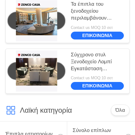
Τα έπιπλα του
ξενοδοχείου
περιλαμβάνουν
καναπέ και τραπέζι
Contact us MOQ:10 σετ
καφέ μεγέθους
ΕΠΙΚΟΙΝΩΝΙΑ
3600*900*780
Σύγχρονο στυλ
Ξενοδοχείο Λομπί
Εγκατάσταση
αναψυχής
Contact us MOQ:10 σετ
Συμπεριλαμβανομένου
ΕΠΙΚΟΙΝΩΝΙΑ
καναπέ Ανοικτής
καρέκλας τραπέζι
καφέ
Λαϊκή κατηγορία
Όλα
Σύνολο επίπλων
Έπιπλα εστιατορίων