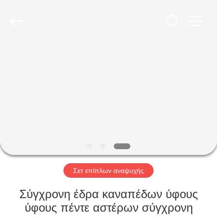
-
2026
ZENCO.
All
Rights
Reserved.
ΣΠΊΤΙ
ΠΡΟΪΌΝΤΑ
ΒΊΝΤΕΟ
ΕΜΦΆΝΙΣΗ
VR
Σετ επίπλων αναψυχής
ΣΧΕΤΙΚΆ
Σύγχρονη έδρα καναπέδων ύφους
ΜΕ
ύφους πέντε αστέρων σύγχρονη