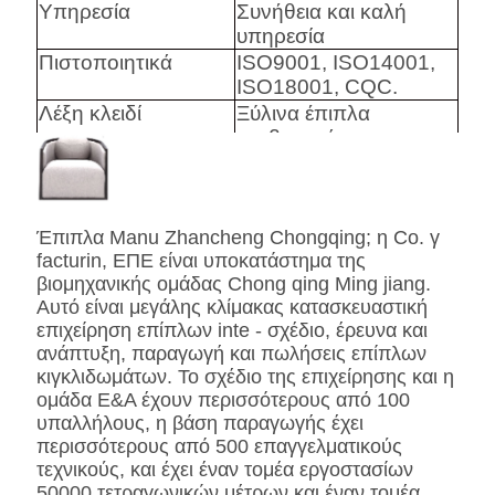
Υπηρεσία
Συνήθεια και καλή
υπηρεσία
Πιστοποιητικά
ISO9001, ISO14001,
ISO18001, CQC.
Λέξη κλειδί
Ξύλινα έπιπλα
κρεβατοκάμαρων
ξενοδοχείων, ελαφρύ
χρώμα
Έπιπλα Manu Zhancheng Chongqing; η Co. γ
Harware
Hafele/Blum Archie ι
facturin, ΕΠΕ είναι υποκατάστημα της
Hettich
βιομηχανικής ομάδας Chong qing Ming jiang.
Αφρός
Υψηλός αφρός
Αυτό είναι μεγάλης κλίμακας κατασκευαστική
Densily.
επιχείρηση επίπλων inte - σχέδιο, έρευνα και
Ύφασμα
Ύφασμα/δέρμα PU/
ανάπτυξη, παραγωγή και πωλήσεις επίπλων
κιγκλιδωμάτων. Το σχέδιο της επιχείρησης και η
γνήσια πρότυπα ή
ομάδα Ε&Α έχουν περισσότερους από 100
BS5852 Standardire
υπαλλήλους, η βάση παραγωγής έχει
δέρματος/δέρματος
περισσότερους από 500 επαγγελματικούς
CA117 Microfiber
τεχνικούς, και έχει έναν τομέα εργοστασίων
ανθεκτικό
50000 τετραγωνικών μέτρων και έναν τομέα