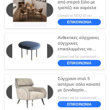
από στερεό ξύλο με
τραπέζι και καρέκλα
Contact us MOQ:10 σετ
ΕΠΙΚΟΙΝΩΝΙΑ
Ανθεκτικές σύγχρονες
σύγχρονες
επικαλυμμένες να
δειπνήσει λεκέδων
Contact me for customized MOQ:10
έδρες 50*40*45cm
ΕΠΙΚΟΙΝΩΝΙΑ
Σύγχρονο στυλ 5
αστέρων σόλο καναπέ
με ξενοδοχείο
830*870*980
Contact me for customized MOQ:10
ΕΠΙΚΟΙΝΩΝΙΑ