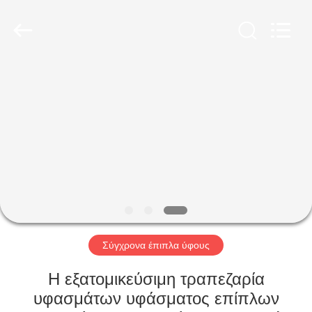
-
2026
ZENCO.
All
Rights
Reserved.
ΣΠΊΤΙ
ΠΡΟΪΌΝΤΑ
ΒΊΝΤΕΟ
ΕΜΦΆΝΙΣΗ
VR
Σύγχρονα έπιπλα ύφους
ΣΧΕΤΙΚΆ
Η εξατομικεύσιμη τραπεζαρία
ΜΕ
υφασμάτων υφάσματος επίπλων