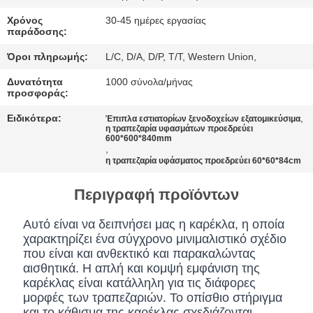
ΠΟΛΙΤΙΚΉ
Χρόνος
30-45 ημέρες εργασίας
ΜΥΣΤΙΚΌΤΗΤΑΣ
παράδοσης:
Όροι πληρωμής:
L/C, D/A, D/P, T/T, Western Union,
Δυνατότητα
1000 σύνολα/μήνας
προσφοράς:
Ειδικότερα:
,
Έπιπλα εστιατορίων ξενοδοχείων εξατομικεύσιμα
η τραπεζαρία υφασμάτων προεδρεύει
600*600*840mm
,
η τραπεζαρία υφάσματος προεδρεύει 60*60*84cm
Περιγραφή προϊόντων
Αυτό είναι να δειπνήσει μας η καρέκλα, η οποία
χαρακτηρίζει ένα σύγχρονο μινιμαλιστικό σχέδιο
που είναι και ανθεκτικό και παρακαλώντας
αισθητικά. Η απλή και κομψή εμφάνιση της
καρέκλας είναι κατάλληλη για τις διάφορες
μορφές των τραπεζαριών. Το οπίσθιο στήριγμα
και το κάθισμα της καρέκλας σχεδιάζονται