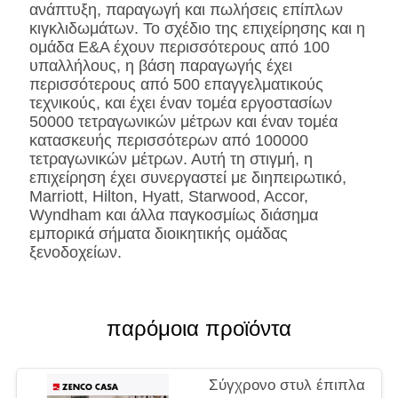
BS5852 Standardire
ανάπτυξη, παραγωγή και πωλήσεις επίπλων
δέρματος/δέρματος
κιγκλιδωμάτων. Το σχέδιο της επιχείρησης και η
ομάδα Ε&Α έχουν περισσότερους από 100
CA117 Microfiber
υπαλλήλους, η βάση παραγωγής έχει
ανθεκτικό
περισσότερους από 500 επαγγελματικούς
SS
Ανοξείδωτο #201 #304
τεχνικούς, και έχει έναν τομέα εργοστασίων
#316, που βουρτσίζεται
50000 τετραγωνικών μέτρων και έναν τομέα
ή επιφάνεια
κατασκευής περισσότερων από 100000
καθρεφτών.
τετραγωνικών μέτρων. Αυτή τη στιγμή, η
Επεξεργασία
επιχείρηση έχει συνεργαστεί με διηπειρωτικό,
Fingerprintless
Marriott, Hilton, Hyatt, Starwood, Accor,
Μάρμαρο
Φυσική
Wyndham και άλλα παγκοσμίως διάσημα
κατασκευασμένη,
εμπορικά σήματα διοικητικής ομάδας
πελάτης-
ξενοδοχείων.
διευκρινισμένος
παρόμοια προϊόντα
Σύγχρονο στυλ έπιπλα