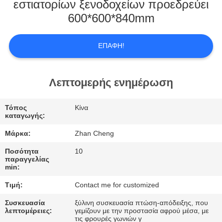
ΕΜΆΣ
εστιατορίων ξενοδοχείων προεδρεύει
600*600*840mm
ΕΠΙΣΚΕΨΉ
ΕΠΑΦΉ!
ΕΡΓΟΣΤΑΣΊΟΥ
ΈΛΕΓΧΟΣ
Λεπτομερής ενημέρωση
ΠΟΙΌΤΗΤΑΣ
Τόπος
Κίνα
καταγωγής:
ΖΗΤΉΣΤΕ
Μάρκα:
Zhan Cheng
ΜΙΑ
Ποσότητα
10
ΠΡΟΣΦΟΡΆ
παραγγελίας
min:
Τιμή:
Contact me for customized
SITEMAP
Συσκευασία
ξύλινη συσκευασία πτώση-απόδειξης, που
λεπτομέρειες:
γεμίζουν με την προστασία αφρού μέσα, με
τις φρουρές γωνιών γ