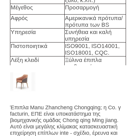
ξύλο, κ.λπ.
)
Μέγεθος
Προσαρμογή
Αφρός
Αμερικανικά πρότυπα/
πρότυπα των BS
Υπηρεσία
Συνήθεια και καλή
υπηρεσία
Πιστοποιητικά
ISO9001, ISO14001,
ISO18001, CQC.
Λέξη κλειδί
Ξύλινα έπιπλα
κρεβατοκάμαρων
ξενοδοχείων, ελαφρύ
χρώμα
Harware
Hafele/Blum Archie ι
Hettich
Έπιπλα Manu Zhancheng Chongqing; η Co. γ
Αφρός
Υψηλός αφρός
facturin, ΕΠΕ είναι υποκατάστημα της
Densily.
βιομηχανικής ομάδας Chong qing Ming jiang.
Ύφασμα
Ύφασμα/δέρμα PU/
Αυτό είναι μεγάλης κλίμακας κατασκευαστική
γνήσια πρότυπα ή
επιχείρηση επίπλων inte - σχέδιο, έρευνα και