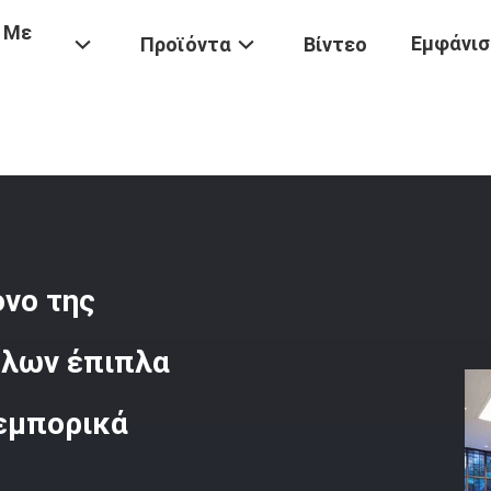
 Με
Εμφάνισ
Προϊόντα
Βίντεο
ας
/
Αντιμετωπισμένα Εντομοκτόνο Της Νοτιοανατολικής Ασίας Επίπ
νο της
πλων έπιπλα
 εμπορικά