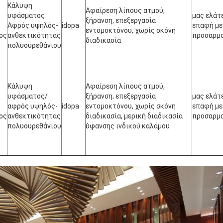
Κάλυψη
Αφαίρεση λίπους ατμού,
υφάσματος
μας ελάτ
ξήρανση, επεξεργασία
Αφρός υψηλός-
idopa
επαφή με
εντομοκτόνου, χωρίς σκόνη
ος
ανθεκτικότητας
προσαρμ
διαδικασία
πολυουρεθάνιου
Κάλυψη
Αφαίρεση λίπους ατμού,
υφάσματος/
ξήρανση, επεξεργασία
μας ελάτ
αφρός υψηλός-
idopa
εντομοκτόνου, χωρίς σκόνη
επαφή με
ος
ανθεκτικότητας
διαδικασία, μερική διαδικασία
προσαρμ
πολυουρεθάνιου
ύφανσης ινδικού καλάμου