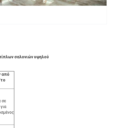
επίπλων σαλονιών υψηλού
ν από
/το
ε σε
 για
οσμένος