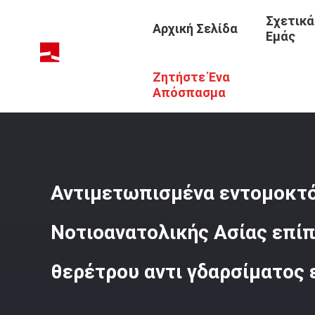
Σχετικά
Αρχική Σελίδα
Εμάς
Ζητήστε Ένα
Αρχική Σελίδα
/
Προϊόντα
/
Ελαφριά Έπιπλα Πολυτέλει
Απόσπασμα
Αντιμετωπισμένα εντομοκτό
Νοτιοανατολικής Ασίας επί
θερέτρου αντι γδαρσίματος