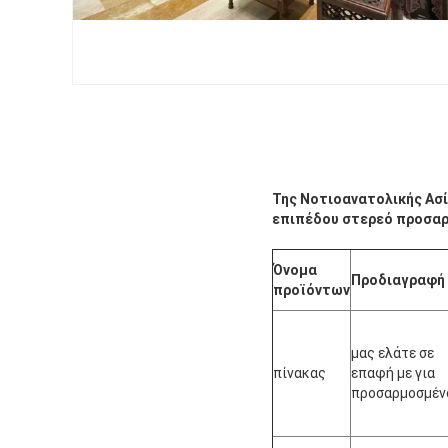
Της Νοτιοανατολικής Ασ
επιπέδου στερεό προσα
Όνομα
Προδιαγραφή
προϊόντων
μας ελάτε σε
πίνακας
επαφή με για
προσαρμοσμέν