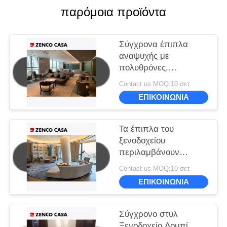
παρόμοια προϊόντα
Σύγχρονα έπιπλα
αναψυχής με
πολυθρόνες,
καναπέδες και
Contact us MOQ:10 σετ
τραπέζια καφέ
ΕΠΙΚΟΙΝΩΝΙΑ
Τα έπιπλα του
ξενοδοχείου
περιλαμβάνουν
καναπέ και τραπέζι
Contact us MOQ:10 σετ
καφέ μεγέθους
ΕΠΙΚΟΙΝΩΝΙΑ
3600*900*780
Σύγχρονο στυλ
Ξενοδοχείο Λομπί