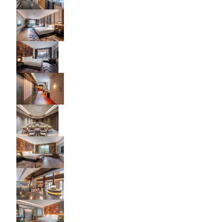
καναπέδων
ρίξτε το μαξιλάρι)
ανθεκτικότητ
πολυουρεθάν