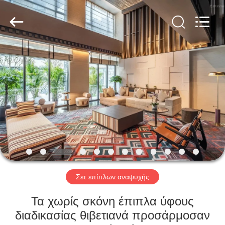
-
2026
ZENCO.
All
Rights
Reserved.
ΣΠΊΤΙ
ΠΡΟΪΌΝΤΑ
ΒΊΝΤΕΟ
ΕΜΦΆΝΙΣΗ
VR
Σετ επίπλων αναψυχής
ΣΧΕΤΙΚΆ
Τα χωρίς σκόνη έπιπλα ύφους
ΜΕ
διαδικασίας θιβετιανά προσάρμοσαν