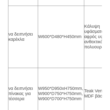
Κάλυψη
υφάσματος/
να δειπνήσει
W600*D480*H450mm
αφρός υψηλό
καρέκλα
ανθεκτικότητ
πολυουρεθάν
να δειπνήσει
W950*D950xH750mm,
Teak Veneer
πίνακας για
W900*D750*H750mm,
MDF βάση
τέσσερα
W900*D700*H750mm