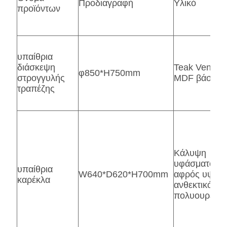
Προδιαγραφή
Υλικό
προϊόντων
υπαίθρια
διάσκεψη
Teak Veneer
φ850*H750mm
στρογγυλής
MDF βάση
τραπέζης
Κάλυψη
υφάσματος/
υπαίθρια
W640*D620*H700mm
αφρός υψηλό
καρέκλα
ανθεκτικότητ
πολυουρεθάν