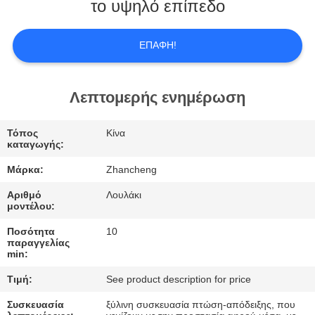
ΕΜΆΣ
το υψηλό επίπεδο
ΕΠΙΣΚΕΨΉ
ΕΠΑΦΉ!
ΕΡΓΟΣΤΑΣΊΟΥ
Λεπτομερής ενημέρωση
ΈΛΕΓΧΟΣ
Τόπος
Κίνα
ΠΟΙΌΤΗΤΑΣ
καταγωγής:
Μάρκα:
Zhancheng
ΖΗΤΉΣΤΕ
Αριθμό
Λουλάκι
ΜΙΑ
μοντέλου:
ΠΡΟΣΦΟΡΆ
Ποσότητα
10
παραγγελίας
min:
SITEMAP
Τιμή:
See product description for price
Συσκευασία
ξύλινη συσκευασία πτώση-απόδειξης, που