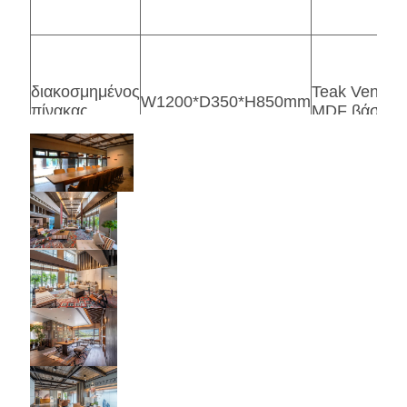
διακοσμημένος
Teak Veneer
W1200*D350*H850mm
πίνακας
MDF βάση
Το υλικό είνα
αντιδιαβρωτι
στερεό ξύλιν
σκαμνί
teak, και το
620*400*420mm
λουτρών
χρώμα είναι
σκοτεινός
ξύλινος
καπλαμάς
Κάλυψη
L4200*W750*H80mm
υφάσματος/
διπλό μαξιλάρι
(Συμπεριλαμβανομένου
αφρός υψηλό