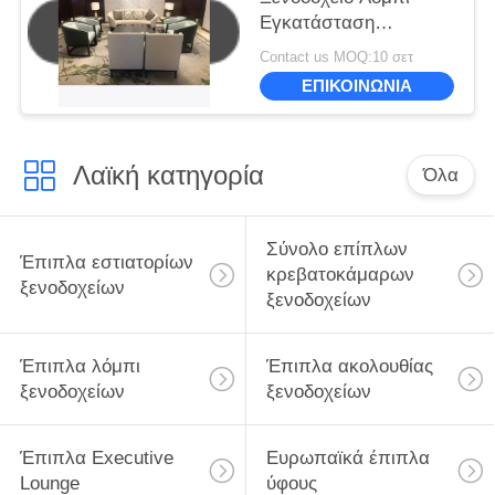
Εγκατάσταση
αναψυχής
Contact us MOQ:10 σετ
Συμπεριλαμβανομένου
ΕΠΙΚΟΙΝΩΝΙΑ
καναπέ Ανοικτής
καρέκλας τραπέζι
καφέ
Λαϊκή κατηγορία
Όλα
Σύνολο επίπλων
Έπιπλα εστιατορίων
κρεβατοκάμαρων
ξενοδοχείων
ξενοδοχείων
Έπιπλα λόμπι
Έπιπλα ακολουθίας
ξενοδοχείων
ξενοδοχείων
Έπιπλα Executive
Ευρωπαϊκά έπιπλα
Lounge
ύφους