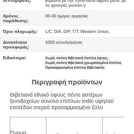
ΠΟΛΙΤΙΚΉ
λεπτομέρειες:
γεμίζουν με την προστασία αφρού μέσα, με
τις φρουρές γωνιών γ
ΜΥΣΤΙΚΌΤΗΤΑΣ
Χρόνος
30-45 ημέρες εργασίας
παράδοσης:
Όροι πληρωμής:
L/C, D/A, D/P, T/T, Western Union,
Δυνατότητα
1000 σύνολα/μήνας
προσφοράς:
Ειδικότερα:
,
Χωρίς σκόνη θιβετιανά έπιπλα ύφους
,
Χωρίς σκόνη θιβετιανά χρωματισμένα έπιπλα
Προσαρμοσμένα έπιπλα Θιβετιανός
Περιγραφή προϊόντων
Θιβετιανό εθνικό ύφους πέντε αστέρων
ξενοδοχείων σύνολο επίπλων Indio υψηλού
επιπέδου στερεό προσαρμοσμένο ξύλο
Όνομα