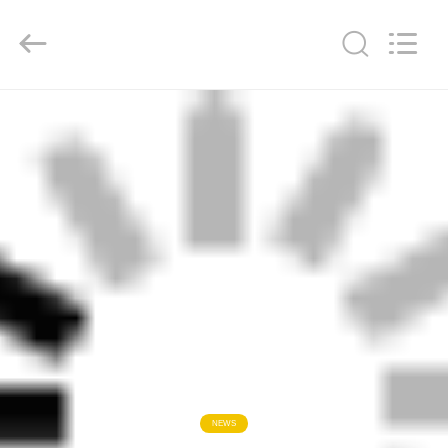
-
2026
ZENCO.
All
Rights
Reserved.
ΣΠΊΤΙ
ΠΡΟΪΌΝΤΑ
ΒΊΝΤΕΟ
ΕΜΦΆΝΙΣΗ
VR
ΣΧΕΤΙΚΆ
ΜΕ
NEWS