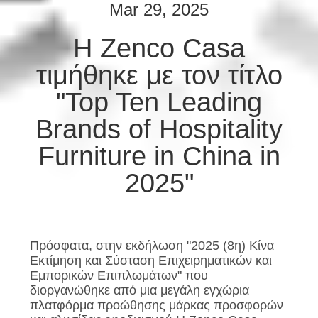
ΕΜΆΣ
Mar 29, 2025
Η Zenco Casa
ΕΠΙΣΚΕΨΉ
τιμήθηκε με τον τίτλο
ΕΡΓΟΣΤΑΣΊΟΥ
"Top Ten Leading
ΈΛΕΓΧΟΣ
Brands of Hospitality
ΠΟΙΌΤΗΤΑΣ
Furniture in China in
2025"
ΖΗΤΉΣΤΕ
ΜΙΑ
ΠΡΟΣΦΟΡΆ
Πρόσφατα, στην εκδήλωση "2025 (8η) Κίνα
Εκτίμηση και Σύσταση Επιχειρηματικών και
SITEMAP
Εμπορικών Επιπλωμάτων" που
διοργανώθηκε από μια μεγάλη εγχώρια
πλατφόρμα προώθησης μάρκας προσφορών